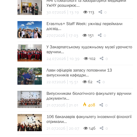
ННІ стоматології та лабораторної медицини
УжНУ розширює…
30.07.2026 | 13:19
113
0
Erasmus+ Staff Week: ужнівці переймали
досвід…
27.07.2026 | 17:03
151
0
У Закарпатському художньому музеї урочисто
вручили…
24.07.2026 | 10:39
102
0
Лави офіцерів запасу поповнили 13
випускників кафедри…
22.07.2026 | 15:51
62
0
Випускникам біологічного факультету вручили
документи…
21.07.2026 | 21:01
408
0
106 бакалаврів факультету іноземної філології
отримали…
21.07.2026 | 20:07
146
0