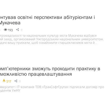
нтував освітні перспективи абітурієнтам і
Мукачева
6
193
0
і громадськості та національних культур міста Мукачева відбувся
ий захід, організований Ужгородським національним університетом.
адачі вишу приїхали, щоб ознайомити старшокласників міста й…
омп’ютерники зможуть проходити практику в
 можливістю працевлаштування
517
0
іверситет і ІТ-компанія ТОВ «ТранСофтГрупа» підписали договір про
тудентів УжНУ