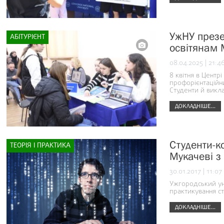
УжНУ презе
АБІТУРІЄНТ
освітянам 
08.04.2025 | 21:4
8 квітня в Центр
профорієнтаційн
Студенти й викл
ДОКЛАДНІШЕ...
Студенти-к
ТЕОРІЯ І ПРАКТИКА
Мукачеві з
30.01.2017 | 11:07
Ужгородський ун
практикування с
ДОКЛАДНІШЕ...