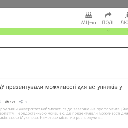
МЦ-10
ПОДІЇ
ЛЮ
У презентували можливості для вступників у
8
121
0
родський університет наближається до завершення профорієнтаційн
карпаття. Передостанньою локацією, де презентували можливості для
иків, стало Мукачево. Наметове містечко розгорнули в…