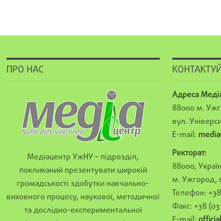
ПРО НАС
КОНТАКТУЙ
Адреса Меді
88000 м. Ужг
вул. Універси
E-mail:
media
Ректорат:
Медіацентр УжНУ – підрозділ,
88000, Україн
покликаний презентувати широкій
м. Ужгород, 
громадськості здобутки навчально-
Телефон: +38 
виховного процесу, наукової, методичної
Факс: +38 (03
та дослідно-експериментальної
E-mail:
offici