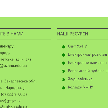
ТЕ З НАМИ
НАШІ РЕСУРСИ
ацентру:
Сайт УжНУ
ород,
Електронний розклад
тетська, 14, к. 231
Електронне навчання
@uzhnu.edu.ua
Репозитарій публікаці
Журналістика
а, Закарпатська обл.,
Коледж УжНУ
пл. Народна, 3
(03122) 3-33-41
122) 3-42-02
al@uzhnu.edu.ua