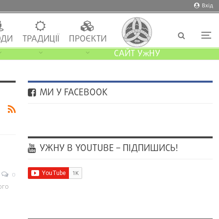
Вхід
ДИ
ТРАДИЦІЇ
ПРОЄКТИ
САЙТ УжНУ
МИ У FACEBOOK
УЖНУ В YOUTUBE – ПІДПИШИСЬ!
0
ого