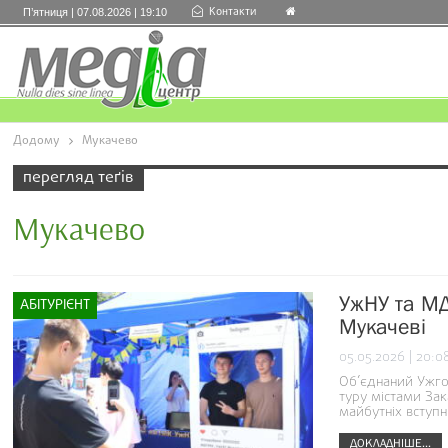
Контакти
П’ятниця | 07.08.2026 | 19:10
Додому
Мукачево
перегляд теґів
Мукачево
УжНУ та МД
АБІТУРІЄНТ
Мукачеві
05.05.2026 | 20:0
Об’єднаний Ужго
туру містами За
майбутніх вступн
ДОКЛАДНІШЕ...