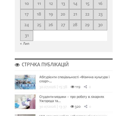
10
11
12
13
14
15
16
17
18
19
20
21
22
23
24
25
26
27
28
29
30
31
« Лип
СТРІЧКА ПУБЛІКАЦІЙ
Абітурієнти спеціальності «Фізична культура і
спорт»…
30.07.2026 | 15:38
119
0
Студенти-медики – про роботу в лікарнях
Ужгорода та…
30.07.2026 | 13:37
320
0