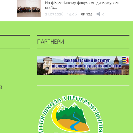
На філологічному факультеті дипломували
своїх…
21.07.2026 | 14:06
124
0
ПАРТНЕРИ
й