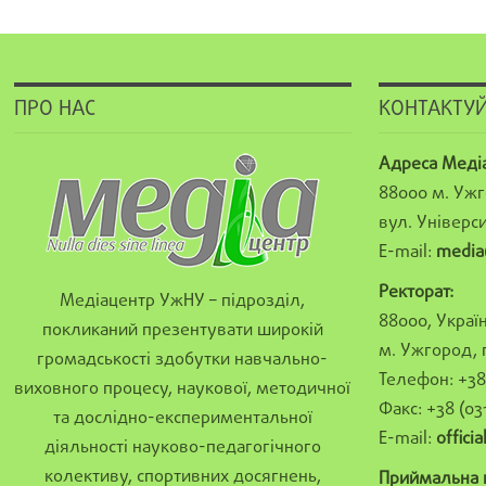
ПРО НАС
КОНТАКТУЙ
Адреса Меді
88000 м. Ужг
вул. Універси
E-mail:
media
Ректорат:
Медіацентр УжНУ – підрозділ,
88000, Україн
покликаний презентувати широкій
м. Ужгород, 
громадськості здобутки навчально-
Телефон: +38 
виховного процесу, наукової, методичної
Факс: +38 (03
та дослідно-експериментальної
E-mail:
offici
діяльності науково-педагогічного
колективу, спортивних досягнень,
Приймальна к