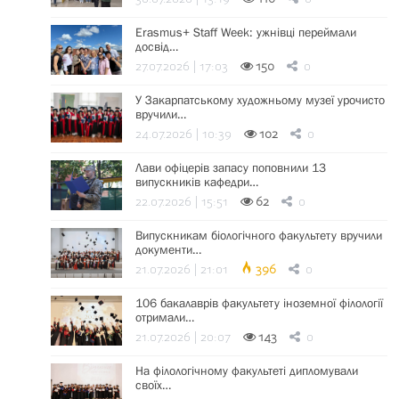
Erasmus+ Staff Week: ужнівці переймали
досвід…
27.07.2026 | 17:03
150
0
У Закарпатському художньому музеї урочисто
вручили…
24.07.2026 | 10:39
102
0
Лави офіцерів запасу поповнили 13
випускників кафедри…
22.07.2026 | 15:51
62
0
Випускникам біологічного факультету вручили
документи…
21.07.2026 | 21:01
396
0
106 бакалаврів факультету іноземної філології
отримали…
21.07.2026 | 20:07
143
0
На філологічному факультеті дипломували
своїх…