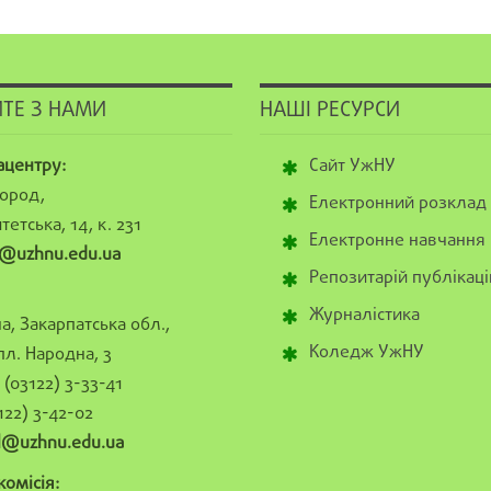
ТЕ З НАМИ
НАШІ РЕСУРСИ
ацентру:
Сайт УжНУ
ород,
Електронний розклад
тетська, 14, к. 231
Електронне навчання
@uzhnu.edu.ua
Репозитарій публікаці
Журналістика
а, Закарпатська обл.,
Коледж УжНУ
пл. Народна, 3
(03122) 3-33-41
122) 3-42-02
al@uzhnu.edu.ua
омісія: