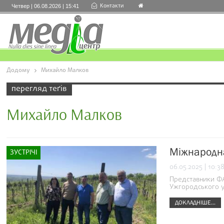
Контакти
Четвер | 06.08.2026 | 15:41
Додому
Михайло Малков
перегляд теґів
Михайло Малков
Міжнародна
ЗУСТРІЧІ
06.05.2025 | 10:3
Представники ФА
Ужгородського у
ДОКЛАДНІШЕ...