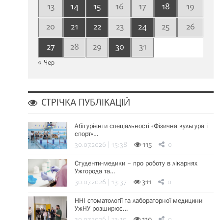
13
14
15
16
17
18
19
20
21
22
23
24
25
26
27
28
29
30
31
« Чер
СТРІЧКА ПУБЛІКАЦІЙ
Абітурієнти спеціальності «Фізична культура і
спорт»…
30.07.2026 | 15:38
115
0
Студенти-медики – про роботу в лікарнях
Ужгорода та…
30.07.2026 | 13:37
311
0
ННІ стоматології та лабораторної медицини
УжНУ розширює…
30.07.2026 | 13:19
110
0