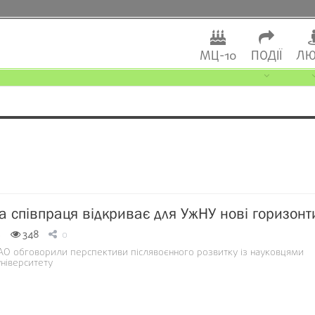
МЦ-10
ПОДІЇ
ЛЮ
 співпраця відкриває для УжНУ нові горизонт
8
348
0
О обговорили перспективи післявоєнного розвитку із науковцями
ніверситету