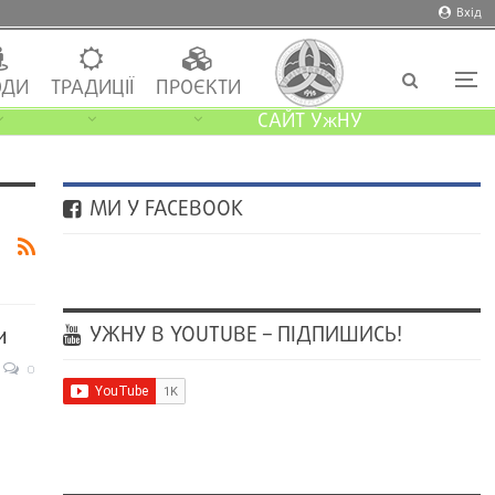
Вхід
ДИ
ТРАДИЦІЇ
ПРОЄКТИ
САЙТ УжНУ
МИ У FACEBOOK
УЖНУ В YOUTUBE – ПІДПИШИСЬ!
и
0