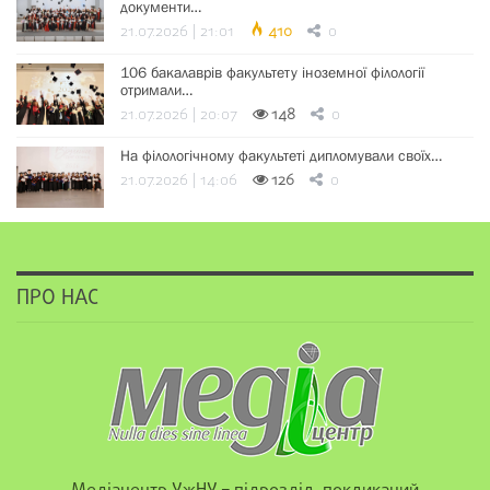
документи…
21.07.2026 | 21:01
410
0
106 бакалаврів факультету іноземної філології
отримали…
21.07.2026 | 20:07
148
0
На філологічному факультеті дипломували своїх…
21.07.2026 | 14:06
126
0
ПРО НАС