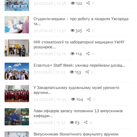
30.07.2026 | 15:38
122
0
Студенти-медики – про роботу в лікарнях Ужгорода
та…
30.07.2026 | 13:37
325
0
ННІ стоматології та лабораторної медицини УжНУ
розширює…
30.07.2026 | 13:19
114
0
Erasmus+ Staff Week: ужнівці переймали досвід…
27.07.2026 | 17:03
153
0
У Закарпатському художньому музеї урочисто
вручили…
24.07.2026 | 10:39
104
0
Лави офіцерів запасу поповнили 13 випускників
кафедри…
22.07.2026 | 15:51
63
0
Випускникам біологічного факультету вручили