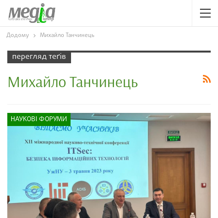
Додому
Михайло Танчинець
перегляд теґів
Михайло Танчинець
НАУКОВІ ФОРУМИ