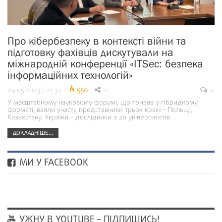
Про кібербезпеку в контексті війни та
підготовку фахівців дискутували на
міжнародній конференції «ITSec: безпека
інформаційних технологій»
09.05.2023 | 22:37
550
0
0
У масштабному науковому форумі, що тривав у гібридному
форматі, взяли участь представники трьох країн – Польщі,
Казахстану, України – дослідники з 20 університетів.
ДОКЛАДНІШЕ...
МИ У FACEBOOK
УЖНУ В YOUTUBE – ПІДПИШИСЬ!