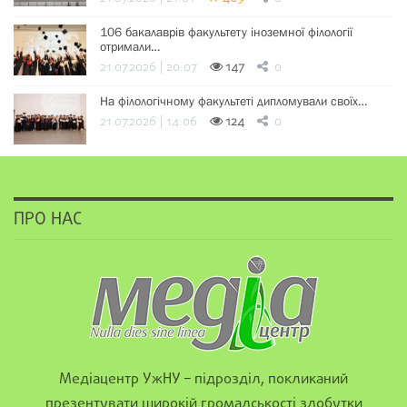
106 бакалаврів факультету іноземної філології
отримали…
21.07.2026 | 20:07
147
0
На філологічному факультеті дипломували своїх…
21.07.2026 | 14:06
124
0
ПРО НАС
Медіацентр УжНУ – підрозділ, покликаний
презентувати широкій громадськості здобутки