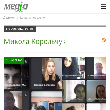
Додому
Микола Корольчук
перегляд теґів
Микола Корольчук
ЗБЛИЗЬКА