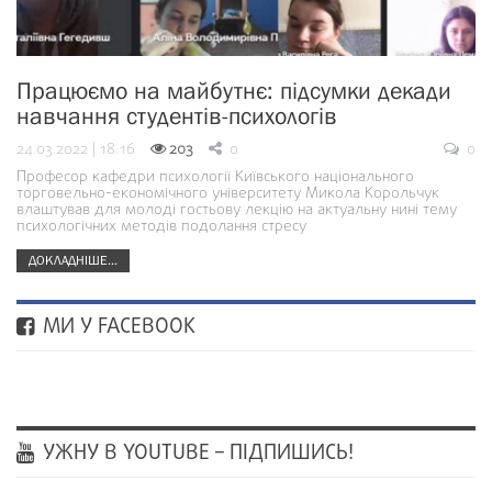
Працюємо на майбутнє: підсумки декади
навчання студентів-психологів
24.03.2022 | 18:16
203
0
0
Професор кафедри психології Київського національного
торговельно-економічного університету Микола Корольчук
влаштував для молоді гостьову лекцію на актуальну нині тему
психологічних методів подолання стресу
ДОКЛАДНІШЕ...
МИ У FACEBOOK
УЖНУ В YOUTUBE – ПІДПИШИСЬ!