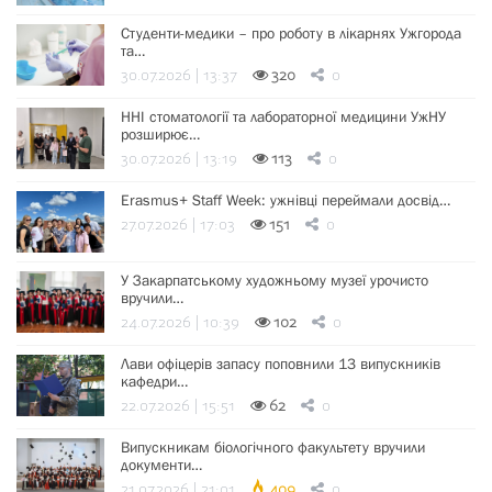
Студенти-медики – про роботу в лікарнях Ужгорода
та…
30.07.2026 | 13:37
320
0
ННІ стоматології та лабораторної медицини УжНУ
розширює…
30.07.2026 | 13:19
113
0
Erasmus+ Staff Week: ужнівці переймали досвід…
27.07.2026 | 17:03
151
0
У Закарпатському художньому музеї урочисто
вручили…
24.07.2026 | 10:39
102
0
Лави офіцерів запасу поповнили 13 випускників
кафедри…
22.07.2026 | 15:51
62
0
Випускникам біологічного факультету вручили
документи…
21.07.2026 | 21:01
409
0