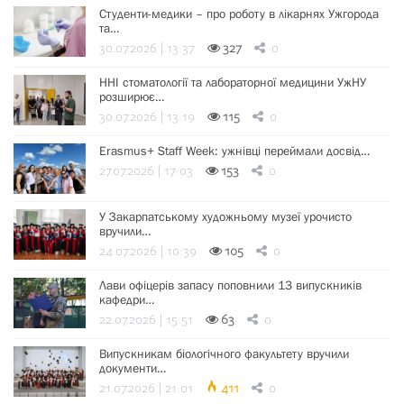
Студенти-медики – про роботу в лікарнях Ужгорода
та…
30.07.2026 | 13:37
327
0
ННІ стоматології та лабораторної медицини УжНУ
розширює…
30.07.2026 | 13:19
115
0
Erasmus+ Staff Week: ужнівці переймали досвід…
27.07.2026 | 17:03
153
0
У Закарпатському художньому музеї урочисто
вручили…
24.07.2026 | 10:39
105
0
Лави офіцерів запасу поповнили 13 випускників
кафедри…
22.07.2026 | 15:51
63
0
Випускникам біологічного факультету вручили
документи…
21.07.2026 | 21:01
411
0