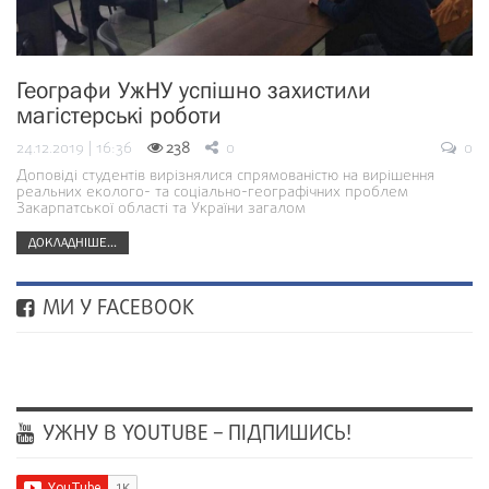
Географи УжНУ успішно захистили
магістерські роботи
24.12.2019 | 16:36
238
0
0
Доповіді студентів вирізнялися спрямованістю на вирішення
реальних еколого- та соціально-географічних проблем
Закарпатської області та України загалом
ДОКЛАДНІШЕ...
МИ У FACEBOOK
УЖНУ В YOUTUBE – ПІДПИШИСЬ!