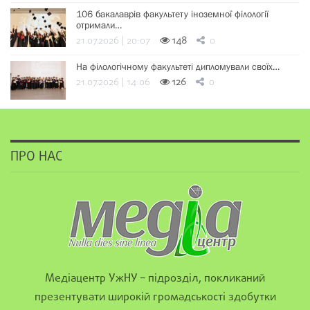
106 бакалаврів факультету іноземної філології
отримали…
21.07.2026 | 20:07
148
0
На філологічному факультеті дипломували своїх…
21.07.2026 | 14:06
126
0
ПРО НАС
Медіацентр УжНУ – підрозділ, покликаний
презентувати широкій громадськості здобутки