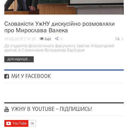
Словакісти УжНУ дискусійно розмовляли
про Мирослава Валека
26.09.2018 | 10:36
242
0
0
До студентів філологічного факультету завітав літературний
критик зі Словаччини Володимир Барборик
ДОКЛАДНІШЕ...
МИ У FACEBOOK
УЖНУ В YOUTUBE – ПІДПИШИСЬ!