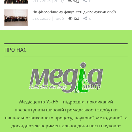
21.07.2026 | 20:07
143
0
На філологічному факультеті дипломували своїх…
21.07.2026 | 14:06
124
0
ПРО НАС
Медіацентр УжНУ – підрозділ, покликаний
презентувати широкій громадськості здобутки
навчально-виховного процесу, наукової, методичної та
дослідно-експериментальної діяльності науково-