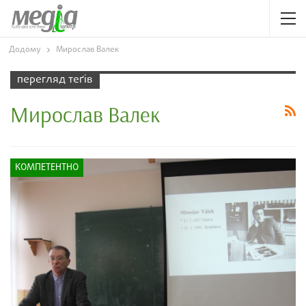
Додому
Мирослав Валек
перегляд теґів
Мирослав Валек
КОМПЕТЕНТНО