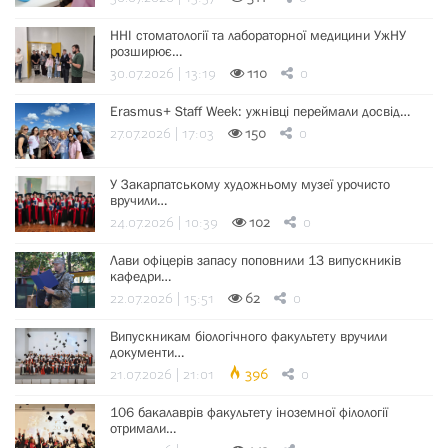
ННІ стоматології та лабораторної медицини УжНУ
розширює…
30.07.2026 | 13:19
110
0
Erasmus+ Staff Week: ужнівці переймали досвід…
27.07.2026 | 17:03
150
0
У Закарпатському художньому музеї урочисто
вручили…
24.07.2026 | 10:39
102
0
Лави офіцерів запасу поповнили 13 випускників
кафедри…
22.07.2026 | 15:51
62
0
Випускникам біологічного факультету вручили
документи…
21.07.2026 | 21:01
396
0
106 бакалаврів факультету іноземної філології
отримали…