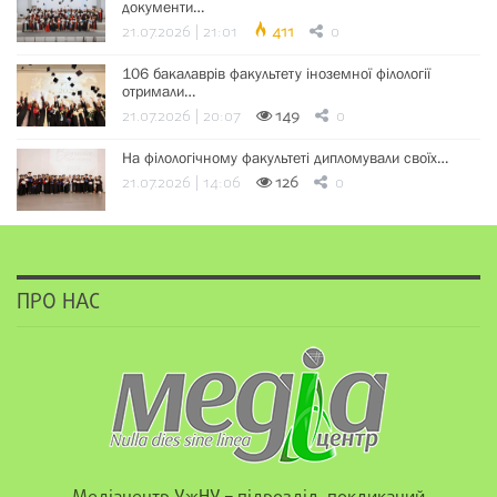
документи…
21.07.2026 | 21:01
411
0
106 бакалаврів факультету іноземної філології
отримали…
21.07.2026 | 20:07
149
0
На філологічному факультеті дипломували своїх…
21.07.2026 | 14:06
126
0
ПРО НАС