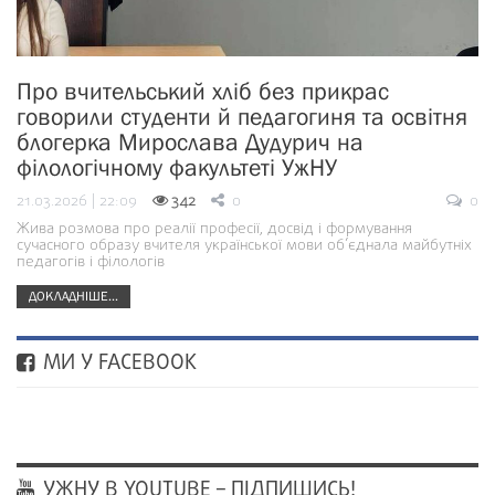
Про вчительський хліб без прикрас
говорили студенти й педагогиня та освітня
блогерка Мирослава Дудурич на
філологічному факультеті УжНУ
21.03.2026 | 22:09
342
0
0
Жива розмова про реалії професії, досвід і формування
сучасного образу вчителя української мови об’єднала майбутніх
педагогів і філологів
ДОКЛАДНІШЕ...
МИ У FACEBOOK
УЖНУ В YOUTUBE – ПІДПИШИСЬ!