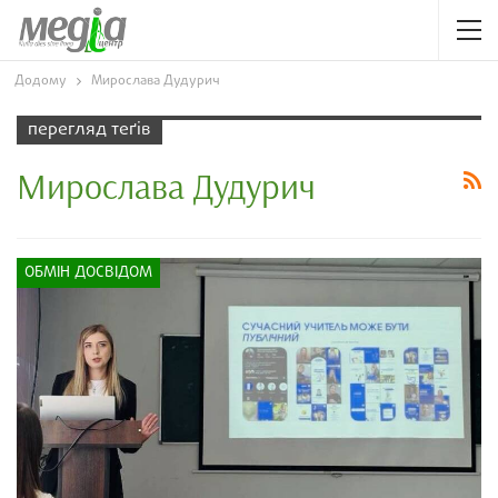
Додому
Мирослава Дудурич
перегляд теґів
Мирослава Дудурич
ОБМІН ДОСВІДОМ