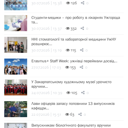
30.07.2026 | 15:38
126
0
Студенти-медики – про роботу в лікарнях Ужгорода
та…
30.07.2026 | 13:37
332
0
ННІ стоматології та лабораторної медицини УжНУ
розширює…
30.07.2026 | 13:19
115
0
Erasmus+ Staff Week: ужнівці переймали досвід…
27.07.2026 | 17:03
153
0
У Закарпатському художньому музеї урочисто
вручили…
24.07.2026 | 10:39
105
0
Лави офіцерів запасу поповнили 13 випускників
кафедри…
22.07.2026 | 15:51
63
0
Випускникам біологічного факультету вручили