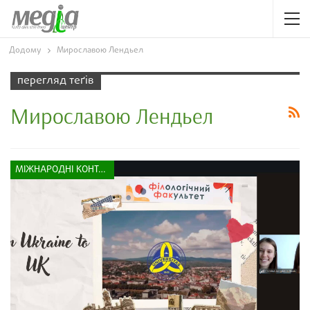
Додому
Мирославою Лендьел
перегляд теґів
Мирославою Лендьел
МІЖНАРОДНІ КОНТАКТИ