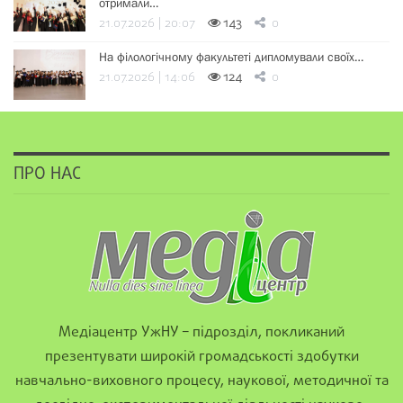
отримали…
21.07.2026 | 20:07
143
0
На філологічному факультеті дипломували своїх…
21.07.2026 | 14:06
124
0
ПРО НАС
Медіацентр УжНУ – підрозділ, покликаний
презентувати широкій громадськості здобутки
навчально-виховного процесу, наукової, методичної та