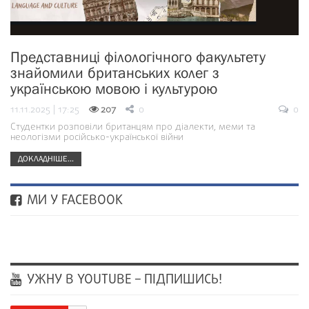
Представниці філологічного факультету
знайомили британських колег з
українською мовою і культурою
11.11.2025 | 17:25
207
0
0
Студентки розповіли британцям про діалекти, меми та
неологізми російсько-української війни
ДОКЛАДНІШЕ...
МИ У FACEBOOK
УЖНУ В YOUTUBE – ПІДПИШИСЬ!