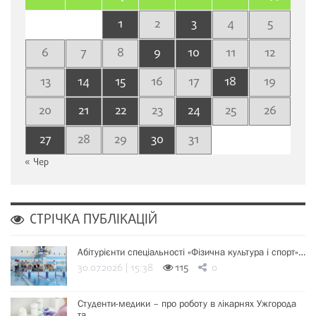
1
2
3
4
5
6
7
8
9
10
11
12
13
14
15
16
17
18
19
20
21
22
23
24
25
26
27
28
29
30
31
« Чер
СТРІЧКА ПУБЛІКАЦІЙ
Абітурієнти спеціальності «Фізична культура і спорт»…
30.07.2026 | 15:38
115
0
Студенти-медики – про роботу в лікарнях Ужгорода
та…