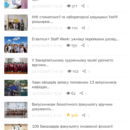
30.07.2026 | 13:37
311
0
ННІ стоматології та лабораторної медицини УжНУ
розширює…
30.07.2026 | 13:19
110
0
Erasmus+ Staff Week: ужнівці переймали досвід…
27.07.2026 | 17:03
150
0
У Закарпатському художньому музеї урочисто
вручили…
24.07.2026 | 10:39
102
0
Лави офіцерів запасу поповнили 13 випускників
кафедри…
22.07.2026 | 15:51
62
0
Випускникам біологічного факультету вручили
документи…
21.07.2026 | 21:01
396
0
106 бакалаврів факультету іноземної філології