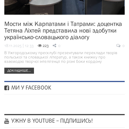
Мости між Карпатами і Татрами: доцентка
Тетяна Ліхтей представила нові здобутки
українсько-словацького діалогу
18.11.2025 | 12:33
223
0
0
В Ужгородському пресклубі презентували переклади творів
польської та словацької літератур, а також книжку про
взаємодію творчої інтелігенції по різні боки кордону
ДОКЛАДНІШЕ...
МИ У FACEBOOK
УЖНУ В YOUTUBE – ПІДПИШИСЬ!