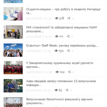
Студенти-медики – про роботу в лікарнях Ужгорода
та…
30.07.2026 | 13:37
318
0
ННІ стоматології та лабораторної медицини УжНУ
розширює…
30.07.2026 | 13:19
111
0
Erasmus+ Staff Week: ужнівці переймали досвід…
27.07.2026 | 17:03
150
0
У Закарпатському художньому музеї урочисто
вручили…
24.07.2026 | 10:39
102
0
Лави офіцерів запасу поповнили 13 випускників
кафедри…
22.07.2026 | 15:51
62
0
Випускникам біологічного факультету вручили
документи…