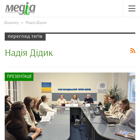
Додому
Надія Дідик
перегляд теґів
Надія Дідик
ПРЕЗЕНТАЦІЇ