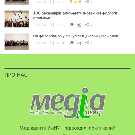
21.07.2026 | 21:01
408
0
106 бакалаврів факультету іноземної філології
отримали…
21.07.2026 | 20:07
145
0
На філологічному факультеті дипломували своїх…
21.07.2026 | 14:06
124
0
ПРО НАС
Медіацентр УжНУ – підрозділ, покликаний