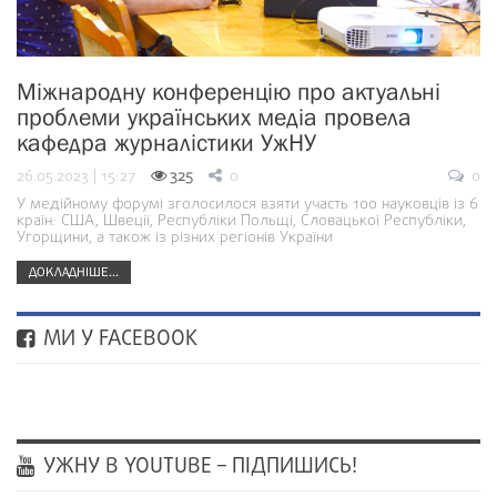
Міжнародну конференцію про актуальні
проблеми українських медіа провела
кафедра журналістики УжНУ
26.05.2023 | 15:27
325
0
0
У медійному форумі зголосилося взяти участь 100 науковців із 6
країн: США, Швеції, Республіки Польщі, Словацької Республіки,
Угорщини, а також із різних регіонів України
ДОКЛАДНІШЕ...
МИ У FACEBOOK
УЖНУ В YOUTUBE – ПІДПИШИСЬ!