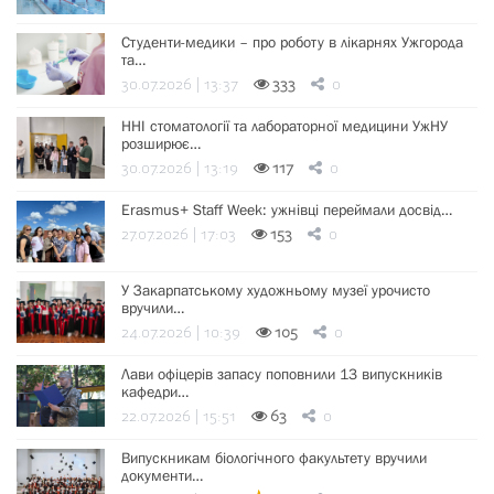
Студенти-медики – про роботу в лікарнях Ужгорода
та…
30.07.2026 | 13:37
333
0
ННІ стоматології та лабораторної медицини УжНУ
розширює…
30.07.2026 | 13:19
117
0
Erasmus+ Staff Week: ужнівці переймали досвід…
27.07.2026 | 17:03
153
0
У Закарпатському художньому музеї урочисто
вручили…
24.07.2026 | 10:39
105
0
Лави офіцерів запасу поповнили 13 випускників
кафедри…
22.07.2026 | 15:51
63
0
Випускникам біологічного факультету вручили
документи…