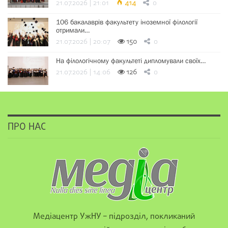
21.07.2026 | 21:01
414
0
106 бакалаврів факультету іноземної філології
отримали…
21.07.2026 | 20:07
150
0
На філологічному факультеті дипломували своїх…
21.07.2026 | 14:06
126
0
ПРО НАС
Медіацентр УжНУ – підрозділ, покликаний