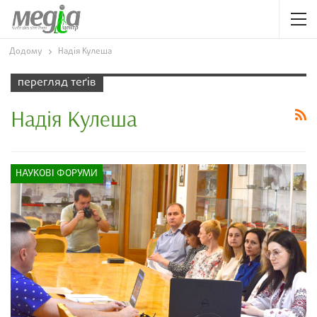
Додому
Надія Кулеша
перегляд теґів
Надія Кулеша
НАУКОВІ ФОРУМИ