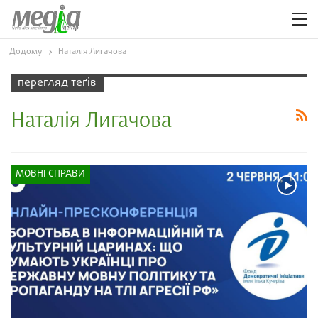
Додому
Наталія Лигачова
перегляд теґів
Наталія Лигачова
МОВНІ СПРАВИ