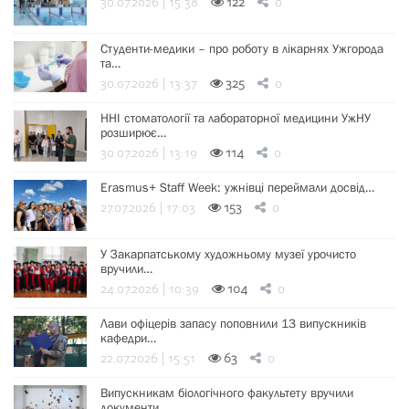
30.07.2026 | 15:38
122
0
Студенти-медики – про роботу в лікарнях Ужгорода
та…
30.07.2026 | 13:37
325
0
ННІ стоматології та лабораторної медицини УжНУ
розширює…
30.07.2026 | 13:19
114
0
Erasmus+ Staff Week: ужнівці переймали досвід…
27.07.2026 | 17:03
153
0
У Закарпатському художньому музеї урочисто
вручили…
24.07.2026 | 10:39
104
0
Лави офіцерів запасу поповнили 13 випускників
кафедри…
22.07.2026 | 15:51
63
0
Випускникам біологічного факультету вручили
документи…