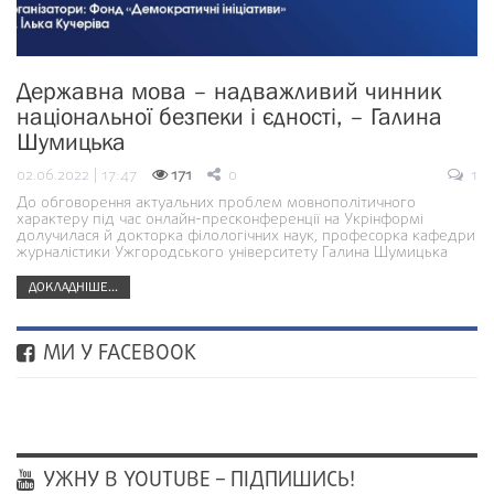
Державна мова – надважливий чинник
національної безпеки і єдності, – Галина
Шумицька
02.06.2022 | 17:47
171
0
1
До обговорення актуальних проблем мовнополітичного
характеру під час онлайн-пресконференції на Укрінформі
долучилася й докторка філологічних наук, професорка кафедри
журналістики Ужгородського університету Галина Шумицька
ДОКЛАДНІШЕ...
МИ У FACEBOOK
УЖНУ В YOUTUBE – ПІДПИШИСЬ!