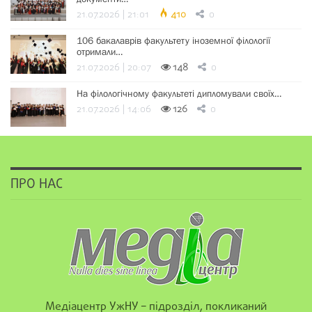
21.07.2026 | 21:01
410
0
106 бакалаврів факультету іноземної філології
отримали…
21.07.2026 | 20:07
148
0
На філологічному факультеті дипломували своїх…
21.07.2026 | 14:06
126
0
ПРО НАС
Медіацентр УжНУ – підрозділ, покликаний