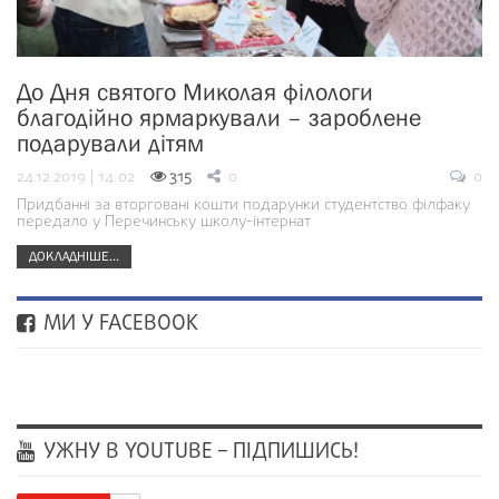
До Дня святого Миколая філологи
благодійно ярмаркували – зароблене
подарували дітям
24.12.2019 | 14:02
315
0
0
Придбанні за вторговані кошти подарунки студентство філфаку
передало у Перечинську школу-інтернат
ДОКЛАДНІШЕ...
МИ У FACEBOOK
УЖНУ В YOUTUBE – ПІДПИШИСЬ!