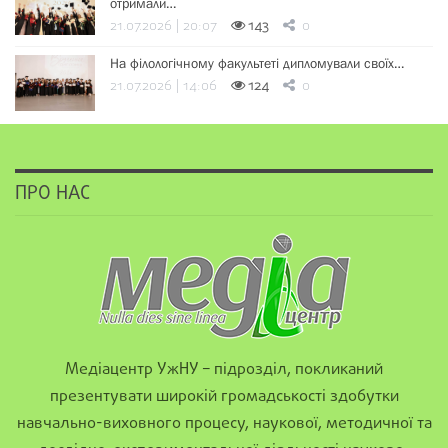
отримали…
21.07.2026 | 20:07
143
0
На філологічному факультеті дипломували своїх…
21.07.2026 | 14:06
124
0
ПРО НАС
Медіацентр УжНУ – підрозділ, покликаний
презентувати широкій громадськості здобутки
навчально-виховного процесу, наукової, методичної та