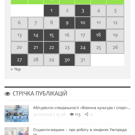
1
2
3
4
5
6
7
8
9
10
11
12
13
14
15
16
17
18
19
20
21
22
23
24
25
26
27
28
29
30
31
« Чер
СТРІЧКА ПУБЛІКАЦІЙ
Абітурієнти спеціальності «Фізична культура і спорт»…
30.07.2026 | 15:38
113
0
Студенти-медики – про роботу в лікарнях Ужгорода
та…