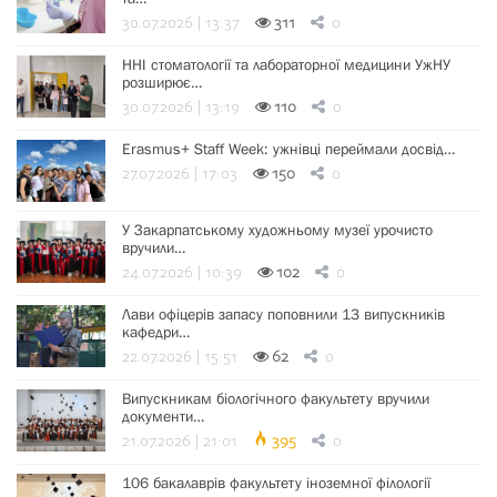
30.07.2026 | 13:37
311
0
ННІ стоматології та лабораторної медицини УжНУ
розширює…
30.07.2026 | 13:19
110
0
Erasmus+ Staff Week: ужнівці переймали досвід…
27.07.2026 | 17:03
150
0
У Закарпатському художньому музеї урочисто
вручили…
24.07.2026 | 10:39
102
0
Лави офіцерів запасу поповнили 13 випускників
кафедри…
22.07.2026 | 15:51
62
0
Випускникам біологічного факультету вручили
документи…
21.07.2026 | 21:01
395
0
106 бакалаврів факультету іноземної філології