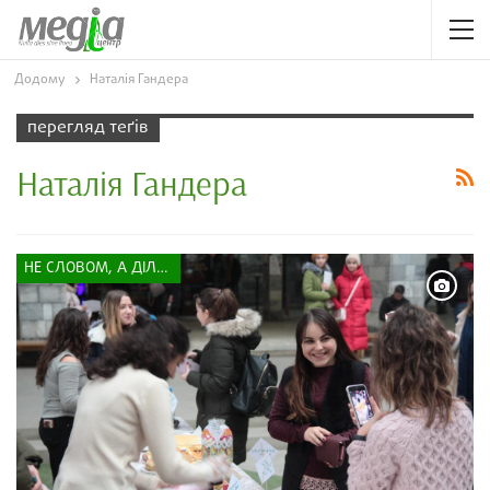
Додому
Наталія Гандера
перегляд теґів
Наталія Гандера
НЕ СЛОВОМ, А ДІЛОМ