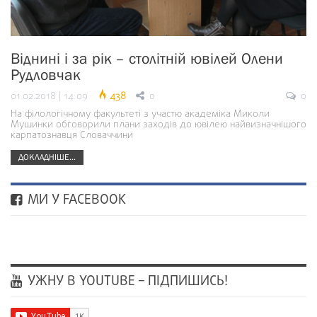
Віднині і за рік – столітній ювілей Олени
Рудловчак
01.02.2018 | 14:09
438
0
0
На філологічному факультеті з участю академіка Миколи
Мушинки обговорили плани заходів до ювілею найвизначнішого
карпатознавця Словаччини
ДОКЛАДНІШЕ...
МИ У FACEBOOK
УЖНУ В YOUTUBE – ПІДПИШИСЬ!