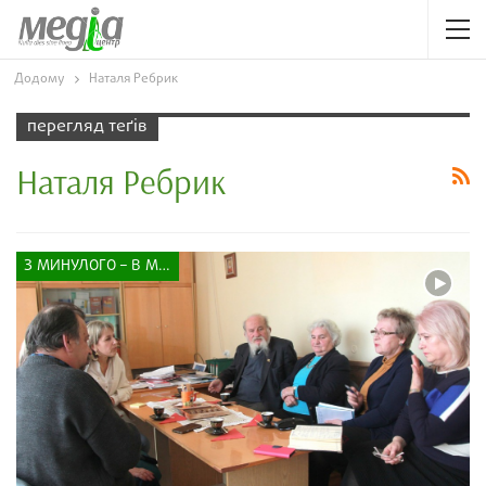
Додому
Наталя Ребрик
перегляд теґів
Наталя Ребрик
З МИНУЛОГО – В МАЙБУТНЄ