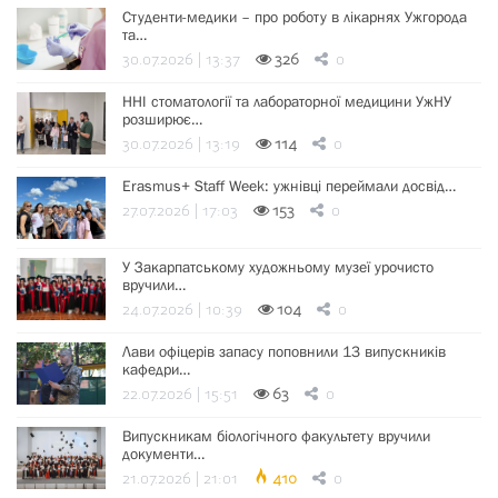
Студенти-медики – про роботу в лікарнях Ужгорода
та…
30.07.2026 | 13:37
326
0
ННІ стоматології та лабораторної медицини УжНУ
розширює…
30.07.2026 | 13:19
114
0
Erasmus+ Staff Week: ужнівці переймали досвід…
27.07.2026 | 17:03
153
0
У Закарпатському художньому музеї урочисто
вручили…
24.07.2026 | 10:39
104
0
Лави офіцерів запасу поповнили 13 випускників
кафедри…
22.07.2026 | 15:51
63
0
Випускникам біологічного факультету вручили
документи…
21.07.2026 | 21:01
410
0