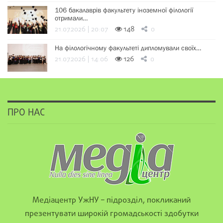
106 бакалаврів факультету іноземної філології
отримали…
21.07.2026 | 20:07
148
0
На філологічному факультеті дипломували своїх…
21.07.2026 | 14:06
126
0
ПРО НАС
Медіацентр УжНУ – підрозділ, покликаний
презентувати широкій громадськості здобутки