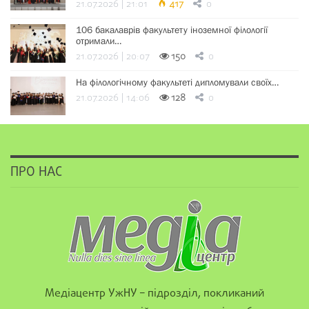
21.07.2026 | 21:01
417
0
106 бакалаврів факультету іноземної філології
отримали…
21.07.2026 | 20:07
150
0
На філологічному факультеті дипломували своїх…
21.07.2026 | 14:06
128
0
ПРО НАС
Медіацентр УжНУ – підрозділ, покликаний