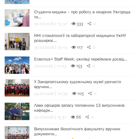
Студенти-медики – про роботу в лікарнях Ужгорода
та…
30.07.2026 | 13:37
333
0
ННІ стоматології та лабораторної медицини УжНУ
розширює…
30.07.2026 | 13:19
117
0
Erasmus+ Staff Week: ужнівці переймали досвід…
27.07.2026 | 17:03
153
0
У Закарпатському художньому музеї урочисто
вручили…
24.07.2026 | 10:39
105
0
Лави офіцерів запасу поповнили 13 випускників
кафедри…
22.07.2026 | 15:51
66
0
Випускникам біологічного факультету вручили
документи…