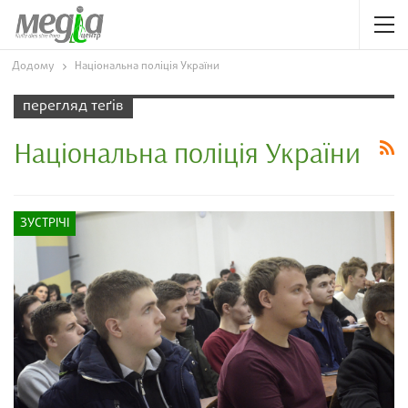
Додому
Національна поліція України
перегляд теґів
Національна поліція України
ЗУСТРІЧІ