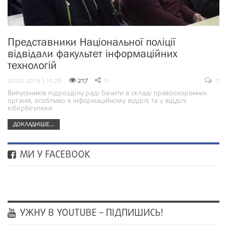
Представники Національної поліції
відвідали факультет інформаційних
технологій
20.02.2019 | 11:26
217
0
0
Випускників підрозділу раді бачити в складі правоохоронних
органів, особливо в інформаційному відділі та у відділі
кібербезпеки
ДОКЛАДНІШЕ...
МИ У FACEBOOK
УЖНУ В YOUTUBE – ПІДПИШИСЬ!