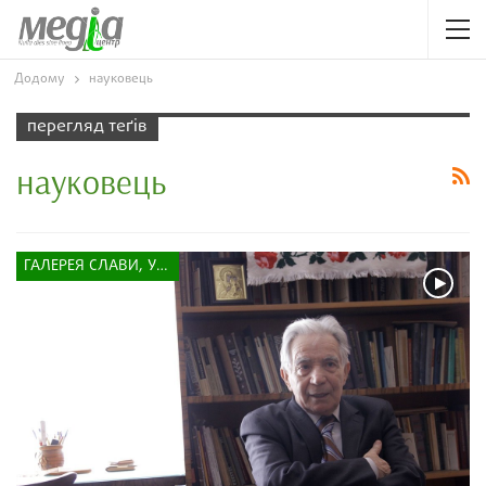
Додому
науковець
перегляд теґів
науковець
ГАЛЕРЕЯ СЛАВИ, УСПІХУ, НАДІЇ