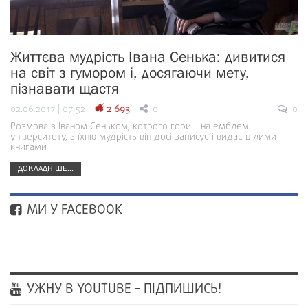
Життєва мудрість Івана Сенька: дивитися
на світ з гумором і, досягаючи мету,
пізнавати щастя
02.06.2017 | 07:52
2 693
0
0
Розмова з Іваном Сеньком, котрого гори – на емблемі
університету, а їхню мудрість він досі записує і видає цілими
книгами
ДОКЛАДНІШЕ...
МИ У FACEBOOK
УЖНУ В YOUTUBE – ПІДПИШИСЬ!