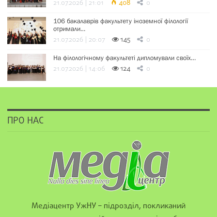
21.07.2026 | 21:01
408
0
106 бакалаврів факультету іноземної філології
отримали…
21.07.2026 | 20:07
145
0
На філологічному факультеті дипломували своїх…
21.07.2026 | 14:06
124
0
ПРО НАС
Медіацентр УжНУ – підрозділ, покликаний