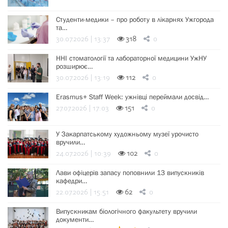
Студенти-медики – про роботу в лікарнях Ужгорода
та…
30.07.2026 | 13:37
318
0
ННІ стоматології та лабораторної медицини УжНУ
розширює…
30.07.2026 | 13:19
112
0
Erasmus+ Staff Week: ужнівці переймали досвід…
27.07.2026 | 17:03
151
0
У Закарпатському художньому музеї урочисто
вручили…
24.07.2026 | 10:39
102
0
Лави офіцерів запасу поповнили 13 випускників
кафедри…
22.07.2026 | 15:51
62
0
Випускникам біологічного факультету вручили
документи…