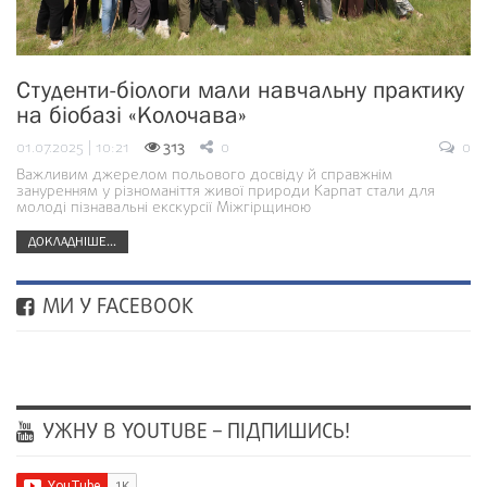
Студенти-біологи мали навчальну практику
на біобазі «Колочава»
01.07.2025 | 10:21
313
0
0
Важливим джерелом польового досвіду й справжнім
зануренням у різноманіття живої природи Карпат стали для
молоді пізнавальні екскурсії Міжгірщиною
ДОКЛАДНІШЕ...
МИ У FACEBOOK
УЖНУ В YOUTUBE – ПІДПИШИСЬ!