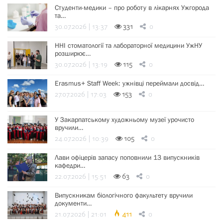
Студенти-медики – про роботу в лікарнях Ужгорода
та…
30.07.2026 | 13:37
331
0
ННІ стоматології та лабораторної медицини УжНУ
розширює…
30.07.2026 | 13:19
115
0
Erasmus+ Staff Week: ужнівці переймали досвід…
27.07.2026 | 17:03
153
0
У Закарпатському художньому музеї урочисто
вручили…
24.07.2026 | 10:39
105
0
Лави офіцерів запасу поповнили 13 випускників
кафедри…
22.07.2026 | 15:51
63
0
Випускникам біологічного факультету вручили
документи…
21.07.2026 | 21:01
411
0