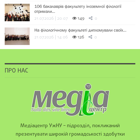
106 бакалаврів факультету іноземної філології
отримали…
21.07.2026 | 20:07
149
0
На філологічному факультеті дипломували своїх…
21.07.2026 | 14:06
126
0
ПРО НАС
Медіацентр УжНУ – підрозділ, покликаний
презентувати широкій громадськості здобутки