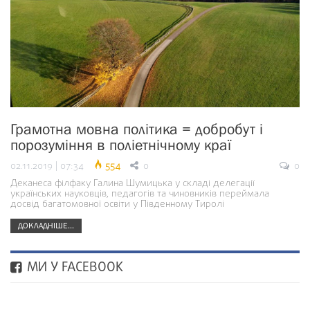
Грамотна мовна політика = добробут і
порозуміння в поліетнічному краї
02.11.2019 | 07:34
554
0
0
Деканеса філфаку Галина Шумицька у складі делегації
українських науковців, педагогів та чиновників переймала
досвід багатомовної освіти у Південному Тиролі
ДОКЛАДНІШЕ...
МИ У FACEBOOK