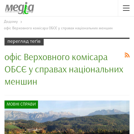
Додому
офіс Верховного комісара ОБСЄ у справах національних меншин
перегляд теґів
офіс Верховного комісара
ОБСЄ у справах національних
меншин
МОВНІ СПРАВИ