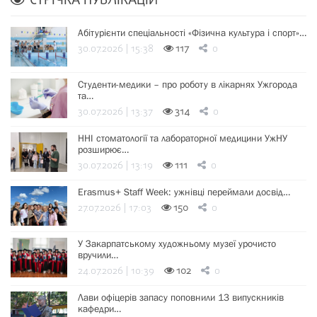
СТРІЧКА ПУБЛІКАЦІЙ
Абітурієнти спеціальності «Фізична культура і спорт»…
30.07.2026 | 15:38
117
0
Студенти-медики – про роботу в лікарнях Ужгорода
та…
30.07.2026 | 13:37
314
0
ННІ стоматології та лабораторної медицини УжНУ
розширює…
30.07.2026 | 13:19
111
0
Erasmus+ Staff Week: ужнівці переймали досвід…
27.07.2026 | 17:03
150
0
У Закарпатському художньому музеї урочисто
вручили…
24.07.2026 | 10:39
102
0
Лави офіцерів запасу поповнили 13 випускників
кафедри…