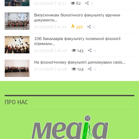
22.07.2026 | 15:51
62
0
Випускникам біологічного факультету вручили
документи…
21.07.2026 | 21:01
397
0
106 бакалаврів факультету іноземної філології
отримали…
21.07.2026 | 20:07
143
0
На філологічному факультеті дипломували своїх…
21.07.2026 | 14:06
124
0
ПРО НАС