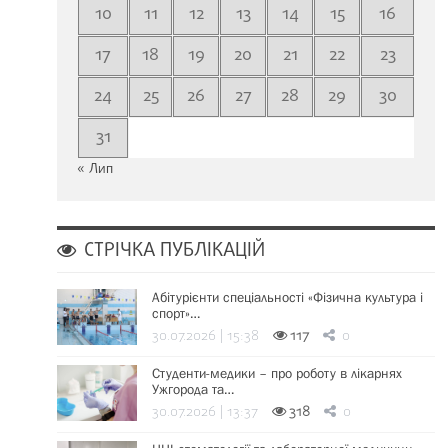
10
11
12
13
14
15
16
17
18
19
20
21
22
23
24
25
26
27
28
29
30
31
« Лип
СТРІЧКА ПУБЛІКАЦІЙ
Абітурієнти спеціальності «Фізична культура і
спорт»…
30.07.2026 | 15:38
117
0
Студенти-медики – про роботу в лікарнях
Ужгорода та…
30.07.2026 | 13:37
318
0