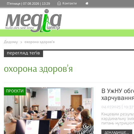
Контакти
П’ятниця | 07.08.2026 | 13:29
Додому
охорона здоров’я
перегляд теґів
охорона здоров’я
В УжНУ обг
ПРОЄКТИ
харчування
04.07.2025 | 19:37
Кінцевим резуль
кардинальну змін
питань нутриціол
ДОКЛАДНІШЕ...