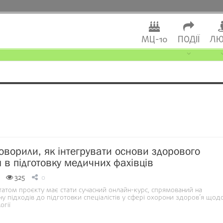
МЦ-10
ПОДІЇ
ЛЮ
оворили, як інтегрувати основи здорового
 в підготовку медичних фахівців
325
0
татом проєкту має стати сучасний онлайн-курс, спрямований на
у підходів до підготовки спеціалістів у сфері охорони здоров’я щод
огії