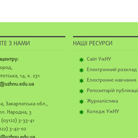
ТЕ З НАМИ
НАШІ РЕСУРСИ
ацентру:
Сайт УжНУ
ород,
Електронний розклад
тетська, 14, к. 231
Електронне навчання
@uzhnu.edu.ua
Репозитарій публікаці
Журналістика
а, Закарпатська обл.,
Коледж УжНУ
пл. Народна, 3
(03122) 3-33-41
122) 3-42-02
al@uzhnu.edu.ua