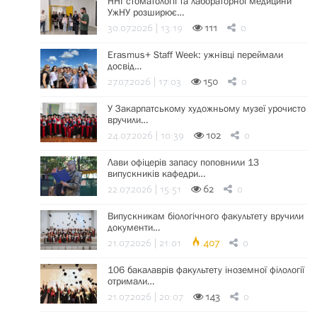
ННІ стоматології та лабораторної медицини
УжНУ розширює…
30.07.2026 | 13:19
111
0
Erasmus+ Staff Week: ужнівці переймали
досвід…
27.07.2026 | 17:03
150
0
У Закарпатському художньому музеї урочисто
вручили…
24.07.2026 | 10:39
102
0
Лави офіцерів запасу поповнили 13
випускників кафедри…
22.07.2026 | 15:51
62
0
Випускникам біологічного факультету вручили
документи…
21.07.2026 | 21:01
407
0
106 бакалаврів факультету іноземної філології
отримали…
21.07.2026 | 20:07
143
0