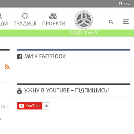
Вхід
ДИ
ТРАДИЦІЇ
ПРОЄКТИ
САЙТ УжНУ
МИ У FACEBOOK
УЖНУ В YOUTUBE – ПІДПИШИСЬ!
0
о