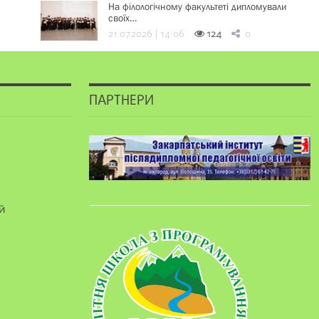
На філологічному факультеті дипломували
своїх…
21.07.2026 | 14:06
124
0
ПАРТНЕРИ
й