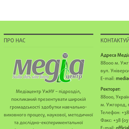
ПРО НАС
КОНТАКТУЙ
Адреса Меді
88000 м. Ужг
вул. Універси
E-mail:
media
Ректорат:
Медіацентр УжНУ – підрозділ,
88000, Україн
покликаний презентувати широкій
м. Ужгород, 
громадськості здобутки навчально-
Телефон: +38 
виховного процесу, наукової, методичної
Факс: +38 (03
та дослідно-експериментальної
E-mail:
offici