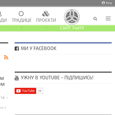
Вхід
ДИ
ТРАДИЦІЇ
ПРОЄКТИ
САЙТ УжНУ
МИ У FACEBOOK
УЖНУ В YOUTUBE – ПІДПИШИСЬ!
ам
им
0
и її