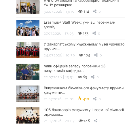
ННІ стоматології та лабораторної медицини
УжНУ розширює…
30.07.2026 | 13:19
114
0
Erasmus+ Staff Week: ужнівці переймали
досвід…
27.07.2026 | 17:03
153
0
У Закарпатському художньому музеї урочисто
вручили…
24.07.2026 | 10:39
104
0
Лави офіцерів запасу поповнили 13
випускників кафедри…
22.07.2026 | 15:51
63
0
Випускникам біологічного факультету вручили
документи…
21.07.2026 | 21:01
410
0
106 бакалаврів факультету іноземної філології
отримали…
21.07.2026 | 20:07
148
0