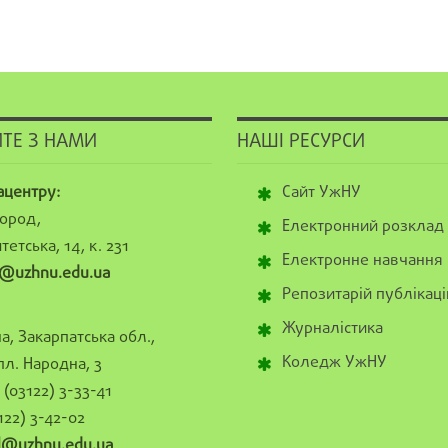
ТЕ З НАМИ
НАШІ РЕСУРСИ
ацентру:
Сайт УжНУ
ород,
Електронний розклад
тетська, 14, к. 231
Електронне навчання
@uzhnu.edu.ua
Репозитарій публікаці
Журналістика
а, Закарпатська обл.,
Коледж УжНУ
пл. Народна, 3
(03122) 3-33-41
122) 3-42-02
al@uzhnu.edu.ua