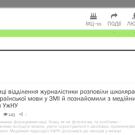
МЦ-10
ПОДІЇ
ЛЮ
ці відділення журналістики розповіли школяр
країнської мови у ЗМІ й познайомили з медійн
м УжНУ
243
0
инник формування нації. Кому, як не філологам, та особливо –
жливо володіти мовою, уміло користуватися її засобами, примножуват
ивати. Медійний підрозділ УжНУ долучився до заходів у межах…