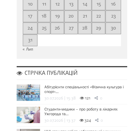
10
11
12
13
14
15
16
17
18
19
20
21
22
23
24
25
26
27
28
29
30
31
« Лип
СТРІЧКА ПУБЛІКАЦІЙ
Абітурієнти спеціальності «Фізична культура і
спорт»…
30.07.2026 | 15:38
121
0
Студенти-медики – про роботу в лікарнях
Ужгорода та…
30.07.2026 | 13:37
324
0