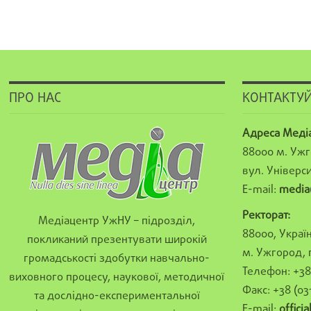
ПРО НАС
КОНТАКТУЙ
Адреса Меді
88000 м. Ужг
вул. Універси
E-mail:
media
Ректорат:
Медіацентр УжНУ – підрозділ,
88000, Україн
покликаний презентувати широкій
м. Ужгород, 
громадськості здобутки навчально-
Телефон: +38 
виховного процесу, наукової, методичної
Факс: +38 (03
та дослідно-експериментальної
E-mail:
offici