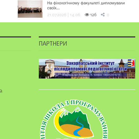
На філологічному факультеті дипломували
своїх…
21.07.2026 | 14:06
126
0
ПАРТНЕРИ
й