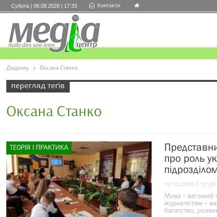
Контакти
Субота | 08.08.2026 | 17:33
Додому
Оксана Станко
перегляд теґів
Оксана Станко
Представни
ТЕОРІЯ І ПРАКТИКА
про роль у
підрозділо
19.10.2020 | 17:36
Мова – вагомий ч
журналістам – ва
багатство, розв