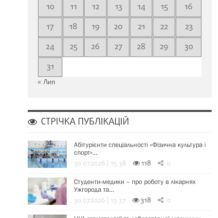
10
11
12
13
14
15
16
17
18
19
20
21
22
23
24
25
26
27
28
29
30
31
« Лип
СТРІЧКА ПУБЛІКАЦІЙ
Абітурієнти спеціальності «Фізична культура і
спорт»…
30.07.2026 | 15:38
118
0
Студенти-медики – про роботу в лікарнях
Ужгорода та…
30.07.2026 | 13:37
318
0