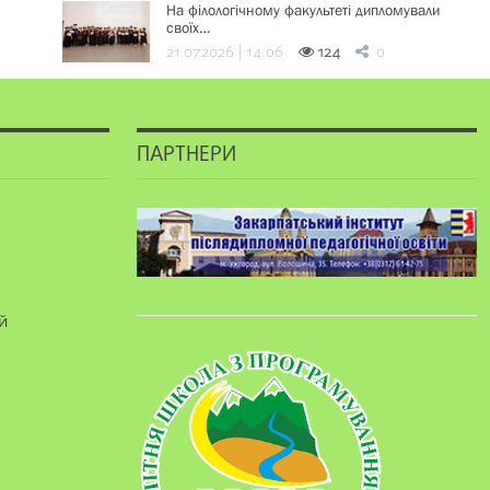
На філологічному факультеті дипломували
своїх…
21.07.2026 | 14:06
124
0
ПАРТНЕРИ
й