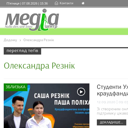
Контакти
П’ятниця | 07.08.2026 | 15:36
Додому
Олександра Резнік
перегляд теґів
Олександра Резнік
Студенти У
ЗБЛИЗЬКА
краудфанд
12.09.2020 | 09:0
Зі створеним он
підтримку цікаво
ДОКЛАДНІШЕ...