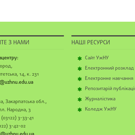
ТЕ З НАМИ
НАШІ РЕСУРСИ
ацентру:
Сайт УжНУ
ород,
Електронний розклад
тетська, 14, к. 231
Електронне навчання
@uzhnu.edu.ua
Репозитарій публікаці
Журналістика
а, Закарпатська обл.,
Коледж УжНУ
пл. Народна, 3
(03122) 3-33-41
122) 3-42-02
al@uzhnu.edu.ua