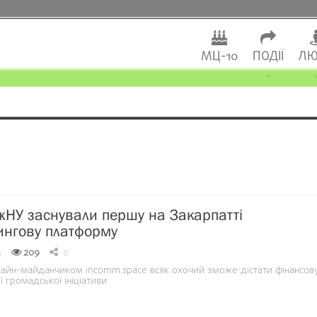
МЦ-10
ПОДІЇ
ЛЮ
жНУ заснували першу на Закарпатті
ингову платформу
3
209
0
лайн-майданчиком incomm.space всяк охочий зможе дістати фінансов
ї громадської ініціативи