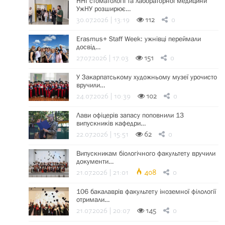
ННІ стоматології та лабораторної медицини
УжНУ розширює…
30.07.2026 | 13:19
112
0
Erasmus+ Staff Week: ужнівці переймали
досвід…
27.07.2026 | 17:03
151
0
У Закарпатському художньому музеї урочисто
вручили…
24.07.2026 | 10:39
102
0
Лави офіцерів запасу поповнили 13
випускників кафедри…
22.07.2026 | 15:51
62
0
Випускникам біологічного факультету вручили
документи…
21.07.2026 | 21:01
408
0
106 бакалаврів факультету іноземної філології
отримали…
21.07.2026 | 20:07
145
0