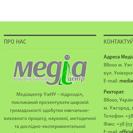
ПРО НАС
КОНТАКТУЙ
Адреса Меді
88000 м. Ужг
вул. Універси
E-mail:
media
Ректорат:
Медіацентр УжНУ – підрозділ,
88000, Україн
покликаний презентувати широкій
м. Ужгород, 
громадськості здобутки навчально-
Телефон: +38 
виховного процесу, наукової, методичної
Факс: +38 (03
та дослідно-експериментальної
E-mail:
offici