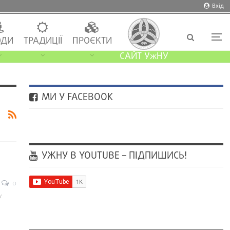
Вхід
ДИ
ТРАДИЦІЇ
ПРОЄКТИ
САЙТ УжНУ
МИ У FACEBOOK
УЖНУ В YOUTUBE – ПІДПИШИСЬ!
0
у