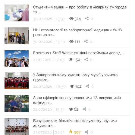
Студенти-медики – про роботу в лікарнях Ужгорода
та…
30.07.2026 | 13:37
314
0
ННІ стоматології та лабораторної медицини УжНУ
розширює…
30.07.2026 | 13:19
111
0
Erasmus+ Staff Week: ужнівці переймали досвід…
27.07.2026 | 17:03
150
0
У Закарпатському художньому музеї урочисто
вручили…
24.07.2026 | 10:39
102
0
Лави офіцерів запасу поповнили 13 випускників
кафедри…
22.07.2026 | 15:51
62
0
Випускникам біологічного факультету вручили
документи…
21.07.2026 | 21:01
397
0