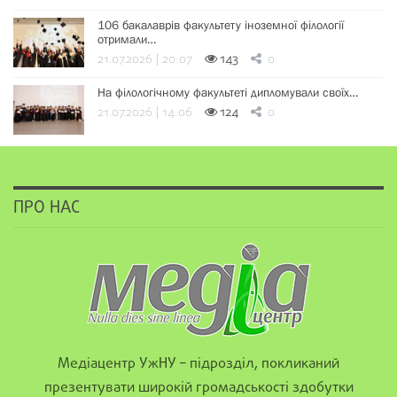
106 бакалаврів факультету іноземної філології
отримали…
21.07.2026 | 20:07
143
0
На філологічному факультеті дипломували своїх…
21.07.2026 | 14:06
124
0
ПРО НАС
Медіацентр УжНУ – підрозділ, покликаний
презентувати широкій громадськості здобутки