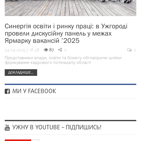
Синергія освіти і ринку праці: в Ужгороді
провели дискусійну панель у межах
Ярмарку вакансій ’2025
24.04.2025 | 18:38
87
0
0
Представники влади, освіти та бізнесу обговорили шляхи
формування кадрового потенціалу області
ДОКЛАДНІШЕ...
МИ У FACEBOOK
УЖНУ В YOUTUBE – ПІДПИШИСЬ!