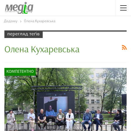
Додому
Олена Кухаревська
перегляд теґів
Олена Кухаревська
КОМПЕТЕНТНО