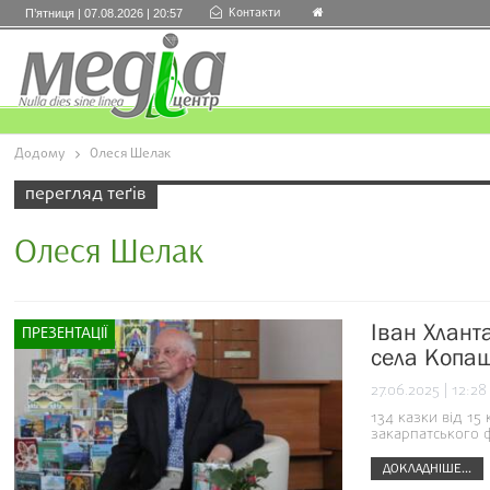
Контакти
П’ятниця | 07.08.2026 | 20:57
Додому
Олеся Шелак
перегляд теґів
Олеся Шелак
Іван Хлант
ПРЕЗЕНТАЦІЇ
села Копа
27.06.2025 | 12:28
134 казки від 15
закарпатського 
ДОКЛАДНІШЕ...