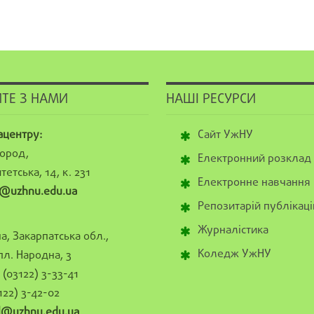
ТЕ З НАМИ
НАШІ РЕСУРСИ
ацентру:
Сайт УжНУ
ород,
Електронний розклад
тетська, 14, к. 231
Електронне навчання
@uzhnu.edu.ua
Репозитарій публікаці
Журналістика
а, Закарпатська обл.,
Коледж УжНУ
пл. Народна, 3
(03122) 3-33-41
122) 3-42-02
al@uzhnu.edu.ua