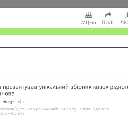
МЦ-10
ПОДІЇ
ЛЮ
а презентував унікальний збірник казок рідног
шнова
231
0
 казкарів Хустського району увійшли до 23-ї збірки відомого
фольклориста