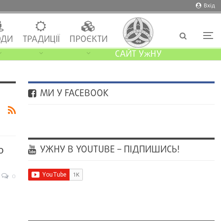
Вхід
ДИ
ТРАДИЦІЇ
ПРОЄКТИ
САЙТ УжНУ
МИ У FACEBOOK
УЖНУ В YOUTUBE – ПІДПИШИСЬ!
о
0