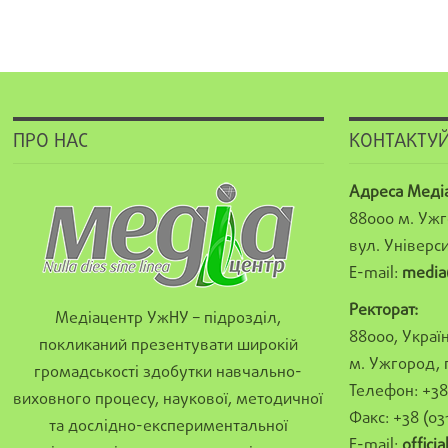
ПРО НАС
КОНТАКТУЙ
Адреса Меді
88000 м. Ужг
вул. Універси
E-mail:
media
Ректорат:
Медіацентр УжНУ – підрозділ,
88000, Україн
покликаний презентувати широкій
м. Ужгород, 
громадськості здобутки навчально-
Телефон: +38 
виховного процесу, наукової, методичної
Факс: +38 (03
та дослідно-експериментальної
E-mail:
offici