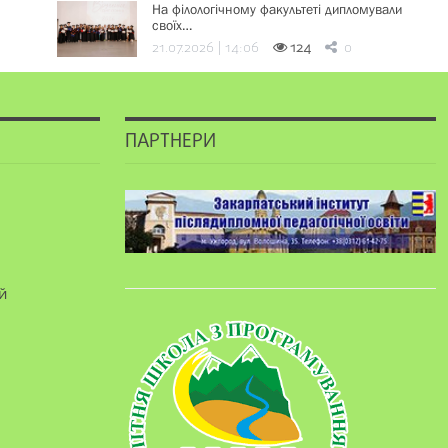
На філологічному факультеті дипломували
своїх…
21.07.2026 | 14:06
124
0
ПАРТНЕРИ
й