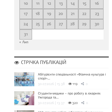
10
11
12
13
14
15
16
17
18
19
20
21
22
23
24
25
26
27
28
29
30
31
« Лип
СТРІЧКА ПУБЛІКАЦІЙ
Абітурієнти спеціальності «Фізична культура і
спорт»…
30.07.2026 | 15:38
119
0
Студенти-медики – про роботу в лікарнях
Ужгорода та…
30.07.2026 | 13:37
320
0