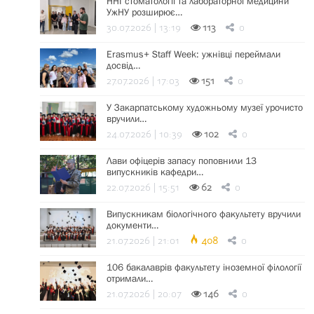
ННІ стоматології та лабораторної медицини
УжНУ розширює…
30.07.2026 | 13:19
113
0
Erasmus+ Staff Week: ужнівці переймали
досвід…
27.07.2026 | 17:03
151
0
У Закарпатському художньому музеї урочисто
вручили…
24.07.2026 | 10:39
102
0
Лави офіцерів запасу поповнили 13
випускників кафедри…
22.07.2026 | 15:51
62
0
Випускникам біологічного факультету вручили
документи…
21.07.2026 | 21:01
408
0
106 бакалаврів факультету іноземної філології
отримали…
21.07.2026 | 20:07
146
0