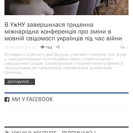
В УжНУ завершилася триденна
міжнародна конференція про зміни в
мовній свідомості українців під час війни
12.06.2026 | 17:53
194
0
0
Останнього робочого дня форуму учасники говорили про зсуви
у самоідентифікації та спілкуванні наших співвітчизників і
закордонних сусідів; ознайомилися з новими монографіями й
зворушливим фотоальбомом, присвяченим долям юних
біженців;…
ДОКЛАДНІШЕ...
МИ У FACEBOOK