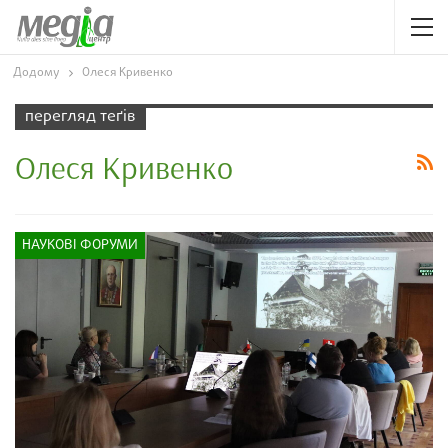
Додому
Олеся Кривенко
перегляд теґів
Олеся Кривенко
НАУКОВІ ФОРУМИ