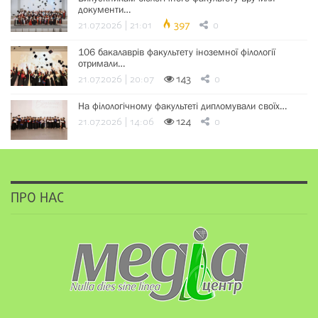
документи…
21.07.2026 | 21:01
397
0
106 бакалаврів факультету іноземної філології
отримали…
21.07.2026 | 20:07
143
0
На філологічному факультеті дипломували своїх…
21.07.2026 | 14:06
124
0
ПРО НАС