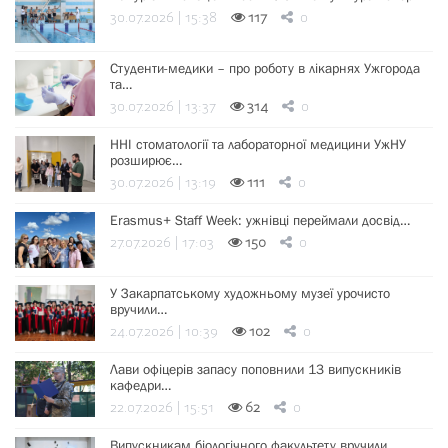
30.07.2026 | 15:38
117
0
Студенти-медики – про роботу в лікарнях Ужгорода
та…
30.07.2026 | 13:37
314
0
ННІ стоматології та лабораторної медицини УжНУ
розширює…
30.07.2026 | 13:19
111
0
Erasmus+ Staff Week: ужнівці переймали досвід…
27.07.2026 | 17:03
150
0
У Закарпатському художньому музеї урочисто
вручили…
24.07.2026 | 10:39
102
0
Лави офіцерів запасу поповнили 13 випускників
кафедри…
22.07.2026 | 15:51
62
0
Випускникам біологічного факультету вручили