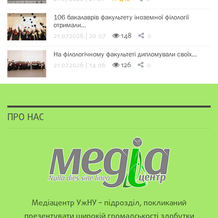
106 бакалаврів факультету іноземної філології
отримали…
21.07.2026 | 20:07
148
0
На філологічному факультеті дипломували своїх…
21.07.2026 | 14:06
126
0
ПРО НАС
Медіацентр УжНУ – підрозділ, покликаний
презентувати широкій громадськості здобутки