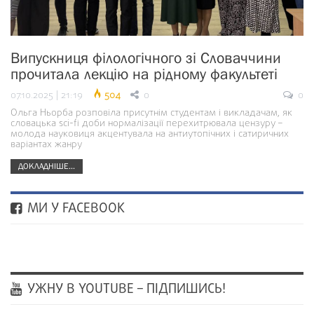
Випускниця філологічного зі Словаччини
прочитала лекцію на рідному факультеті
07.10.2025 | 21:19
504
0
0
Ольга Ньорба розповіла присутнім студентам і викладачам, як
словацька sci-fi доби нормалізації перехитрювала цензуру –
молода науковиця акцентувала на антиутопічних і сатиричних
варіантах жанру
ДОКЛАДНІШЕ...
МИ У FACEBOOK
УЖНУ В YOUTUBE – ПІДПИШИСЬ!