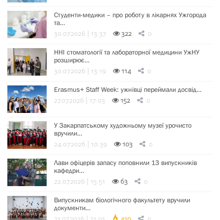
Студенти-медики – про роботу в лікарнях Ужгорода
та…
30.07.2026 | 13:37
322
0
ННІ стоматології та лабораторної медицини УжНУ
розширює…
30.07.2026 | 13:19
114
0
Erasmus+ Staff Week: ужнівці переймали досвід…
27.07.2026 | 17:03
152
0
У Закарпатському художньому музеї урочисто
вручили…
24.07.2026 | 10:39
103
0
Лави офіцерів запасу поповнили 13 випускників
кафедри…
22.07.2026 | 15:51
63
0
Випускникам біологічного факультету вручили
документи…
21.07.2026 | 21:01
410
0