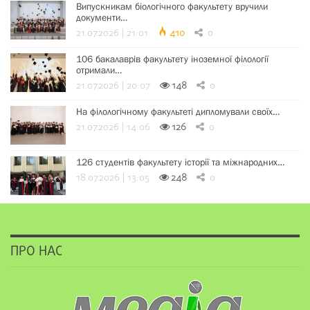
Випускникам біологічного факультету вручили
документи…
21.07.2026 | 21:01
410
0
106 бакалаврів факультету іноземної філології
отримали…
21.07.2026 | 20:07
148
0
На філологічному факультеті дипломували своїх…
21.07.2026 | 14:06
126
0
126 студентів факультету історії та міжнародних…
18.07.2026 | 13:05
248
0
ПРО НАС