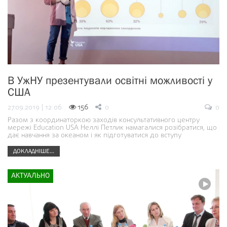
В УжНУ презентували освітні можливості у
США
27.09.2019 | 12:06
156
0
0
Разом з координаторкою заходів консультативного центру
мережі Education USA Неллі Петлик намагалися розібратися, що
дає навчання за океаном і як підготуватися до вступу
ДОКЛАДНІШЕ...
АКТУАЛЬНО