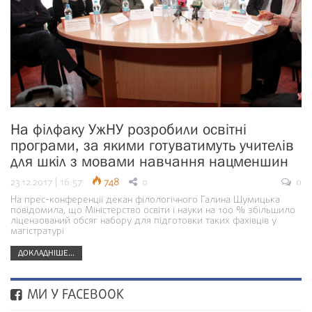
На філфаку УжНУ розробили освітні
програми, за якими готуватимуть учителів
для шкіл з мовами навчання нацменшин
23.12.2017 | 16:57
748
0
0
На прес-конференції декан філологічного Галина Шумицька
повідомила, що Міністерство освіти і науки на 100 % збільшило
ліцензований обсяг набору для підготовки таких фахівців у
магістратурі
ДОКЛАДНІШЕ...
МИ У FACEBOOK