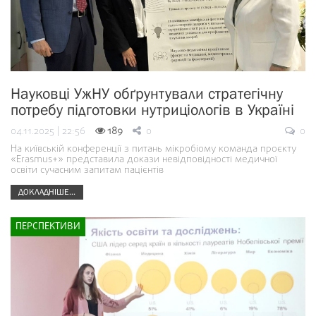
Науковці УжНУ обґрунтували стратегічну
потребу підготовки нутриціологів в Україні
04.11.2025 | 22:56
189
0
0
На київській конференції з питань мікробіому команда проєкту
«Erasmus+» представила докази невідповідності медичної
освіти сучасним запитам пацієнтів
ДОКЛАДНІШЕ...
ПЕРСПЕКТИВИ