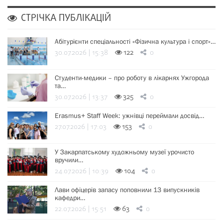
СТРІЧКА ПУБЛІКАЦІЙ
Абітурієнти спеціальності «Фізична культура і спорт»…
30.07.2026 | 15:38
122
0
Студенти-медики – про роботу в лікарнях Ужгорода
та…
30.07.2026 | 13:37
325
0
Erasmus+ Staff Week: ужнівці переймали досвід…
27.07.2026 | 17:03
153
0
У Закарпатському художньому музеї урочисто
вручили…
24.07.2026 | 10:39
104
0
Лави офіцерів запасу поповнили 13 випускників
кафедри…
22.07.2026 | 15:51
63
0