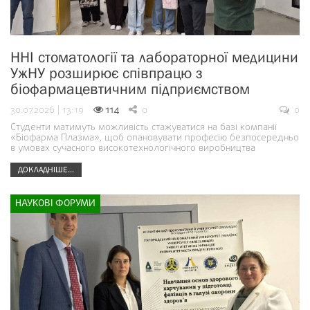
ННІ стоматології та лабораторної медицини
УжНУ розширює співпрацю з
біофармацевтичним підприємством
30.07.2026 | 13:19
114
0
0
Студенти матимуть можливість стажуватися на базі компанії
«Біофарма Плазма», щоб опановувати професію безпосередньо
в умовах сучасного високотехнологічного виробництва
ДОКЛАДНІШЕ...
НАУКОВІ ФОРУМИ