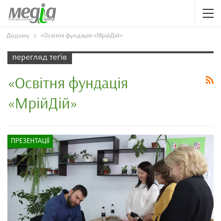
Додому
«Освітня фундація «МрійДій»
перегляд теґів
«Освітня фундація
«МрійДій»
ПРЕЗЕНТАЦІЇ