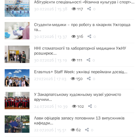
Абітурієнти спеціальності «Фізична культура і спорт»…
30.07.2026 | 15:38
117
0
Студенти-медики – про роботу в лікарнях Ужгорода
та…
30.07.2026 | 13:37
316
0
ННІ стоматології та лабораторної медицини УжНУ
розширює…
30.07.2026 | 13:19
111
0
Erasmus+ Staff Week: ужнівці переймали досвід…
27.07.2026 | 17:03
150
0
У Закарпатському художньому музеї урочисто
вручили…
24.07.2026 | 10:39
102
0
Лави офіцерів запасу поповнили 13 випускників
кафедри…
22.07.2026 | 15:51
62
0