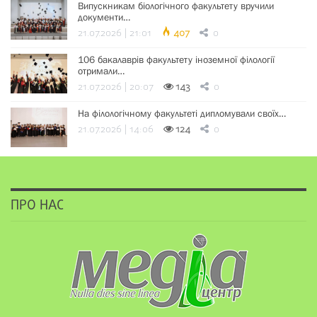
Випускникам біологічного факультету вручили
документи…
21.07.2026 | 21:01
407
0
106 бакалаврів факультету іноземної філології
отримали…
21.07.2026 | 20:07
143
0
На філологічному факультеті дипломували своїх…
21.07.2026 | 14:06
124
0
ПРО НАС