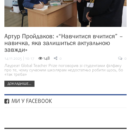
Артур Пройдаков: «“Навчитися вчитися” –
навичка, яка залишиться актуальною
завжди»
14.11.2025 | 10:17
148
0
0
Лауреат Global Teacher Prize поговорив зі студентами філфаку
про те, чому сучасним школярам недостатньо робити щось, бо
«так треба»
ДОКЛАДНІШЕ...
МИ У FACEBOOK