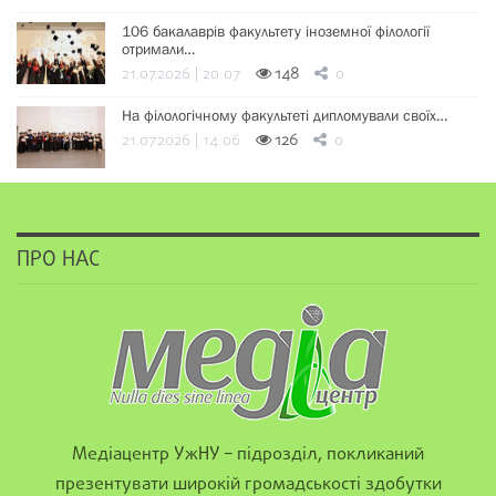
106 бакалаврів факультету іноземної філології
отримали…
21.07.2026 | 20:07
148
0
На філологічному факультеті дипломували своїх…
21.07.2026 | 14:06
126
0
ПРО НАС
Медіацентр УжНУ – підрозділ, покликаний
презентувати широкій громадськості здобутки