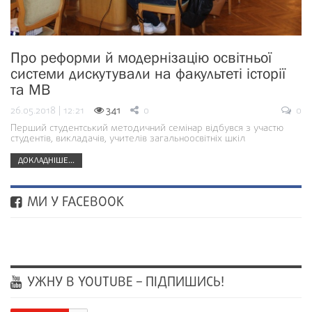
Про реформи й модернізацію освітньої
системи дискутували на факультеті історії
та МВ
26.05.2018 | 12:21
341
0
0
Перший студентський методичний семінар відбувся з участю
студентів, викладачів, учителів загальноосвітніх шкіл
ДОКЛАДНІШЕ...
МИ У FACEBOOK
УЖНУ В YOUTUBE – ПІДПИШИСЬ!