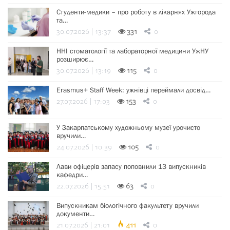
Студенти-медики – про роботу в лікарнях Ужгорода
та…
30.07.2026 | 13:37
331
0
ННІ стоматології та лабораторної медицини УжНУ
розширює…
30.07.2026 | 13:19
115
0
Erasmus+ Staff Week: ужнівці переймали досвід…
27.07.2026 | 17:03
153
0
У Закарпатському художньому музеї урочисто
вручили…
24.07.2026 | 10:39
105
0
Лави офіцерів запасу поповнили 13 випускників
кафедри…
22.07.2026 | 15:51
63
0
Випускникам біологічного факультету вручили
документи…
21.07.2026 | 21:01
411
0