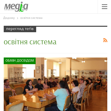
Додому
освітня система
перегляд теґів
освітня система
ОБМІН ДОСВІДОМ