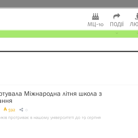
МЦ-10
ПОДІЇ
ЛЮ
ртувала Міжнародна літня школа з
ання
592
0
ків протриває в нашому університеті до 19 серпня