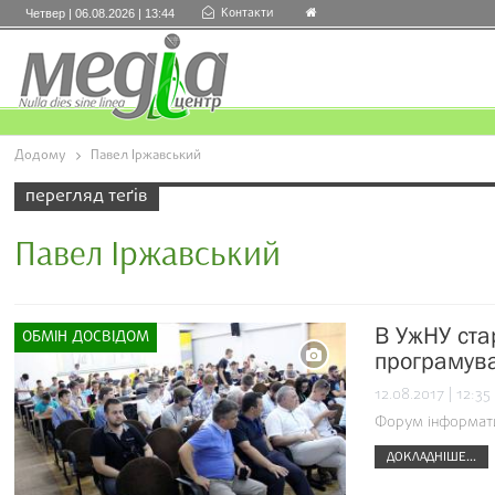
Контакти
Четвер | 06.08.2026 | 13:44
Додому
Павел Іржавський
перегляд теґів
Павел Іржавський
В УжНУ ста
ОБМІН ДОСВІДОМ
програмув
12.08.2017 | 12:35
Форум інформати
ДОКЛАДНІШЕ...