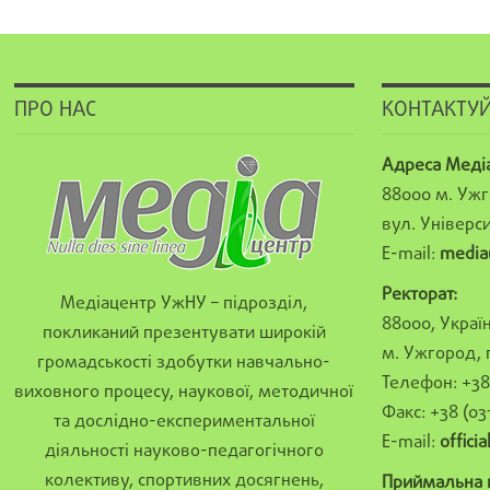
ПРО НАС
КОНТАКТУЙ
Адреса Меді
88000 м. Ужг
вул. Універси
E-mail:
media
Ректорат:
Медіацентр УжНУ – підрозділ,
88000, Україн
покликаний презентувати широкій
м. Ужгород, 
громадськості здобутки навчально-
Телефон: +38 
виховного процесу, наукової, методичної
Факс: +38 (03
та дослідно-експериментальної
E-mail:
offici
діяльності науково-педагогічного
колективу, спортивних досягнень,
Приймальна к