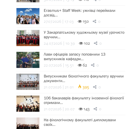
Erasmus+ Staff Week: ужнівці переймали
досвід…
27.07.2026 | 17:03
150
0
У Закарпатському художньому музеї урочисто
вручили…
24.07.2026 | 10:39
102
0
Лави офіцерів запасу поповнили 13
випускників кафедри…
22.07.2026 | 15:51
62
0
Випускникам біологічного факультету вручили
документи…
21.07.2026 | 21:01
395
0
106 бакалаврів факультету іноземної філології
отримали…
21.07.2026 | 20:07
143
0
На філологічному факультеті дипломували
своїх…