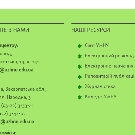
ТЕ З НАМИ
НАШІ РЕСУРСИ
ацентру:
Сайт УжНУ
ород,
Електронний розклад
тетська, 14, к. 231
Електронне навчання
@uzhnu.edu.ua
Репозитарій публікаці
Журналістика
а, Закарпатська обл.,
Коледж УжНУ
пл. Народна, 3
(03122) 3-33-41
122) 3-42-02
al@uzhnu.edu.ua
омісія: