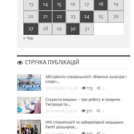
13
14
15
16
17
18
19
20
21
22
23
24
25
26
27
28
29
30
31
« Чер
СТРІЧКА ПУБЛІКАЦІЙ
Абітурієнти спеціальності «Фізична культура і
спорт»…
30.07.2026 | 15:38
113
0
Студенти-медики – про роботу в лікарнях
Ужгорода та…
30.07.2026 | 13:37
311
0
ННІ стоматології та лабораторної медицини
УжНУ розширює…
30.07.2026 | 13:19
110
0