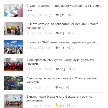
Студенти-медики – про роботу в лікарнях Ужгорода
та…
30.07.2026 | 13:37
331
0
ННІ стоматології та лабораторної медицини УжНУ
розширює…
30.07.2026 | 13:19
115
0
Erasmus+ Staff Week: ужнівці переймали досвід…
27.07.2026 | 17:03
153
0
У Закарпатському художньому музеї урочисто
вручили…
24.07.2026 | 10:39
105
0
Лави офіцерів запасу поповнили 13 випускників
кафедри…
22.07.2026 | 15:51
63
0
Випускникам біологічного факультету вручили
документи…
21.07.2026 | 21:01
411
0