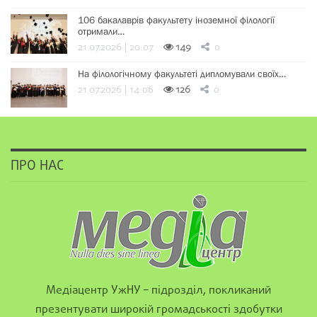
106 бакалаврів факультету іноземної філології
отримали…
21.07.2026 | 20:07
149
0
На філологічному факультеті дипломували своїх…
21.07.2026 | 14:06
126
0
ПРО НАС
Медіацентр УжНУ – підрозділ, покликаний
презентувати широкій громадськості здобутки