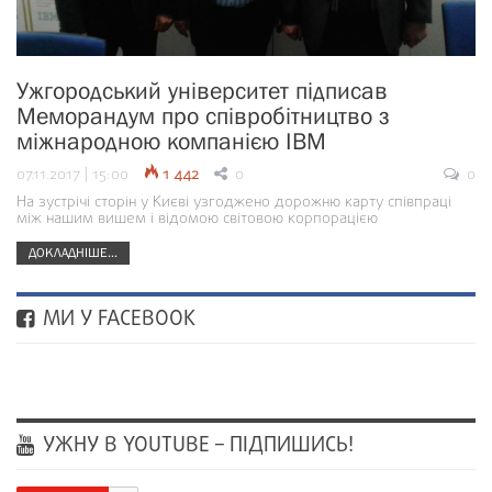
Ужгородський університет підписав
Меморандум про співробітництво з
міжнародною компанією IBM
07.11.2017 | 15:00
1 442
0
0
На зустрічі сторін у Києві узгоджено дорожню карту співпраці
між нашим вишем і відомою світовою корпорацією
ДОКЛАДНІШЕ...
МИ У FACEBOOK
УЖНУ В YOUTUBE – ПІДПИШИСЬ!