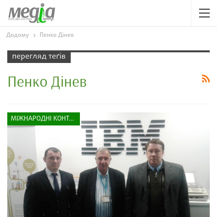
Додому
Пенко Дінев
перегляд теґів
Пенко Дінев
МІЖНАРОДНІ КОНТАКТИ