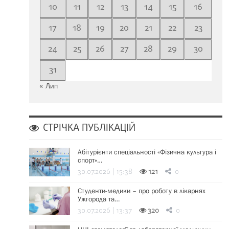
10
11
12
13
14
15
16
17
18
19
20
21
22
23
24
25
26
27
28
29
30
31
« Лип
СТРІЧКА ПУБЛІКАЦІЙ
Абітурієнти спеціальності «Фізична культура і
спорт»…
30.07.2026 | 15:38
121
0
Студенти-медики – про роботу в лікарнях
Ужгорода та…
30.07.2026 | 13:37
320
0