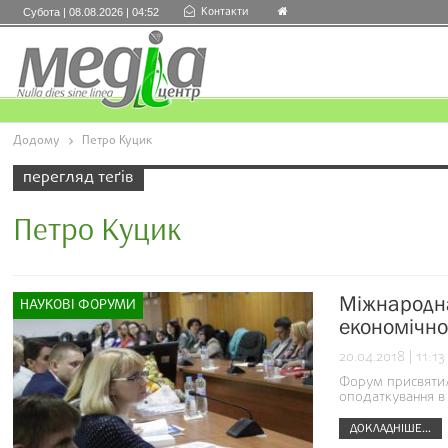
Контакти
Субота | 08.08.2026 | 04:52
Додому
Петро Куцик
перегляд теґів
Петро Куцик
Міжнародна
НАУКОВІ ФОРУМИ
економічно
20.04.2018 | 11:13
Форум присвятил
оподаткування в 
ДОКЛАДНІШЕ...