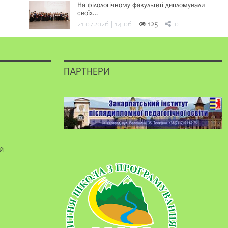
На філологічному факультеті дипломували
своїх…
21.07.2026 | 14:06
125
0
ПАРТНЕРИ
й