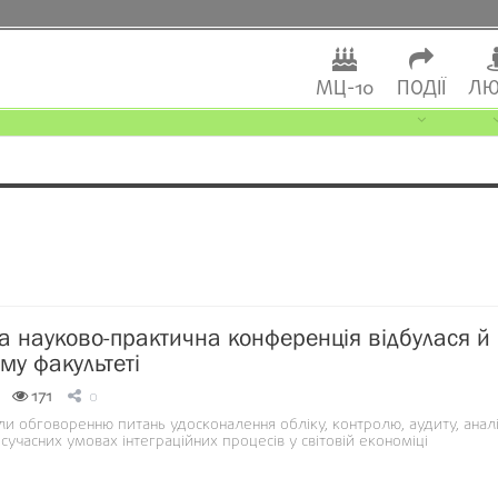
МЦ-10
ПОДІЇ
ЛЮ
 науково-практична конференція відбулася й
му факультеті
171
0
и обговоренню питань удосконалення обліку, контролю, аудиту, аналі
сучасних умовах інтеграційних процесів у світовій економіці