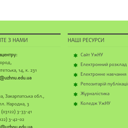
ТЕ З НАМИ
НАШІ РЕСУРСИ
ацентру:
Сайт УжНУ
ород,
Електронний розклад
тетська, 14, к. 231
Електронне навчання
@uzhnu.edu.ua
Репозитарій публікаці
Журналістика
а, Закарпатська обл.,
Коледж УжНУ
пл. Народна, 3
(03122) 3-33-41
122) 3-42-02
al@uzhnu.edu.ua