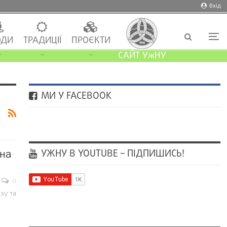
Вхід
ДИ
ТРАДИЦІЇ
ПРОЄКТИ
САЙТ УжНУ
МИ У FACEBOOK
УЖНУ В YOUTUBE – ПІДПИШИСЬ!
 на
0
зу та