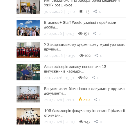
ННІ стоматології та лабораторної медицини
УжНУ розширює…
30.07.2026 | 13:19
113
0
Erasmus+ Staff Week: ужнівці переймали
досвід…
27.07.2026 | 17:03
151
0
У Закарпатському художньому музеї урочисто
вручили…
24.07.2026 | 10:39
102
0
Лави офіцерів запасу поповнили 13
випускників кафедри…
22.07.2026 | 15:51
62
0
Випускникам біологічного факультету вручили
документи…
21.07.2026 | 21:01
410
0
106 бакалаврів факультету іноземної філології
отримали…
21.07.2026 | 20:07
147
0