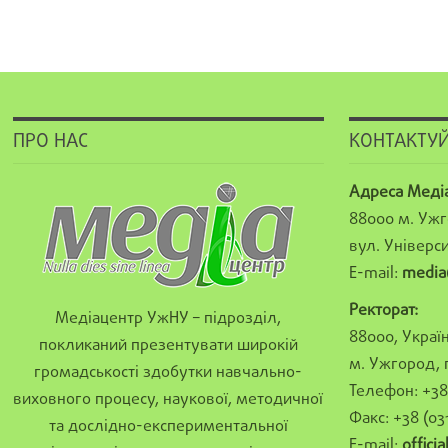
ПРО НАС
КОНТАКТУЙ
Адреса Меді
88000 м. Ужг
вул. Універси
E-mail:
media
Ректорат:
Медіацентр УжНУ – підрозділ,
88000, Україн
покликаний презентувати широкій
м. Ужгород, 
громадськості здобутки навчально-
Телефон: +38 
виховного процесу, наукової, методичної
Факс: +38 (03
та дослідно-експериментальної
E-mail:
offici