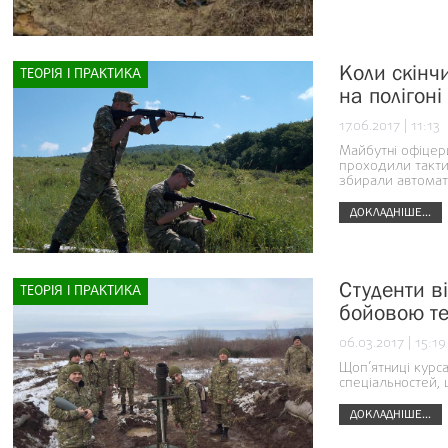
Коли скінч
ТЕОРІЯ І ПРАКТИКА
на полігоні
17.06.2017 | 11:13
Майбутні офіцери
проходили тактич
збирали автомат
ДОКЛАДНІШЕ...
Студенти в
ТЕОРІЯ І ПРАКТИКА
бойовою те
06.03.2017 | 15:19
Щоп’ятниці курса
спеціальностей,
ДОКЛАДНІШЕ...