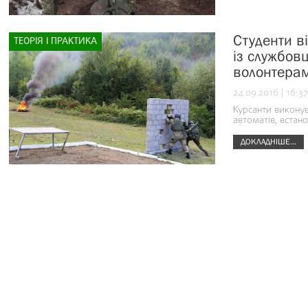
Студенти в
ТЕОРІЯ І ПРАКТИКА
із службовц
волонтера
24.09.2016 | 16:37
Курсанти виконув
автоматів, встан
ДОКЛАДНІШЕ...