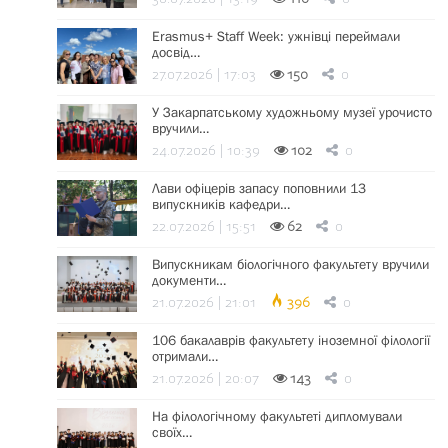
Erasmus+ Staff Week: ужнівці переймали
досвід…
27.07.2026 | 17:03
150
0
У Закарпатському художньому музеї урочисто
вручили…
24.07.2026 | 10:39
102
0
Лави офіцерів запасу поповнили 13
випускників кафедри…
22.07.2026 | 15:51
62
0
Випускникам біологічного факультету вручили
документи…
21.07.2026 | 21:01
396
0
106 бакалаврів факультету іноземної філології
отримали…
21.07.2026 | 20:07
143
0
На філологічному факультеті дипломували
своїх…