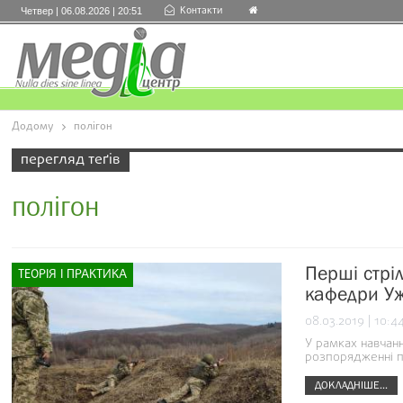
Контакти
Четвер | 06.08.2026 | 20:51
Додому
полігон
перегляд теґів
полігон
Перші стріл
ТЕОРІЯ І ПРАКТИКА
кафедри У
08.03.2019 | 10:4
У рамках навчанн
розпорядженні п
ДОКЛАДНІШЕ...