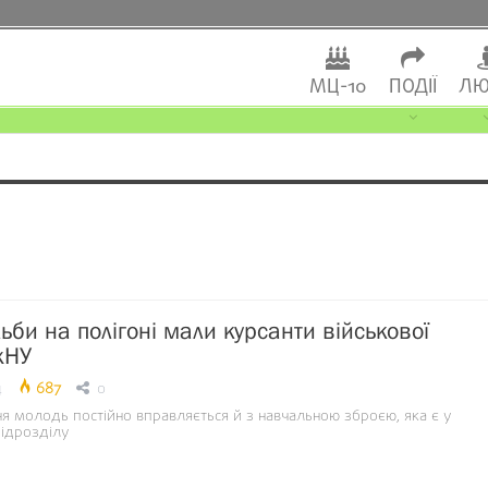
МЦ-10
ПОДІЇ
ЛЮ
ьби на полігоні мали курсанти військової
жНУ
4
687
0
я молодь постійно вправляється й з навчальною зброєю, яка є у
ідрозділу