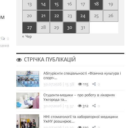
13
14
15
16
17
18
19
20
21
22
23
24
25
26
ом
27
28
29
30
31
« Чер
0
рання
СТРІЧКА ПУБЛІКАЦІЙ
Абітурієнти спеціальності «Фізична культура і
спорт»…
30.07.2026 | 15:38
115
0
Студенти-медики – про роботу в лікарнях
Ужгорода та…
30.07.2026 | 13:37
312
0
ННІ стоматології та лабораторної медицини
УжНУ розширює…
30.07.2026 | 13:19
110
0