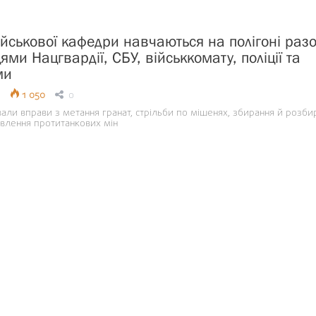
ійськової кафедри навчаються на полігоні раз
ями Нацгвардії, СБУ, військкомату, поліції та
ми
1 050
0
али вправи з метання гранат, стрільби по мішенях, збирання й розби
овлення протитанкових мін