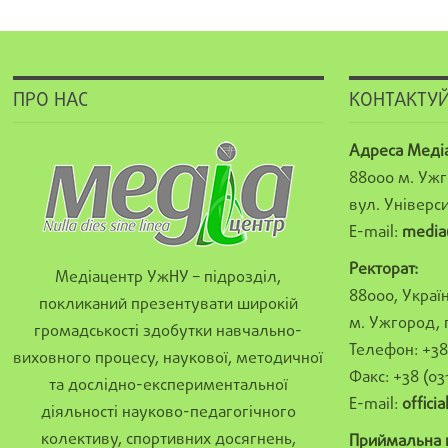
ПРО НАС
КОНТАКТУЙ
Адреса Меді
88000 м. Ужг
вул. Універси
E-mail:
media
Ректорат:
Медіацентр УжНУ – підрозділ,
88000, Україн
покликаний презентувати широкій
м. Ужгород, 
громадськості здобутки навчально-
Телефон: +38 
виховного процесу, наукової, методичної
Факс: +38 (03
та дослідно-експериментальної
E-mail:
offici
діяльності науково-педагогічного
колективу, спортивних досягнень,
Приймальна к