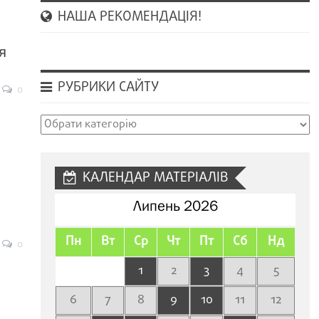
НАША РЕКОМЕНДАЦІЯ!
я
РУБРИКИ САЙТУ
0
Рубрики
сайту
КАЛЕНДАР МАТЕРІАЛІВ
Липень 2026
Пн
Вт
Ср
Чт
Пт
Сб
Нд
0
1
2
3
4
5
6
7
8
9
10
11
12