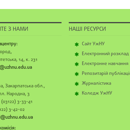
ТЕ З НАМИ
НАШІ РЕСУРСИ
ацентру:
Сайт УжНУ
ород,
Електронний розклад
тетська, 14, к. 231
Електронне навчання
@uzhnu.edu.ua
Репозитарій публікаці
Журналістика
а, Закарпатська обл.,
Коледж УжНУ
пл. Народна, 3
(03122) 3-33-41
122) 3-42-02
al@uzhnu.edu.ua
омісія: