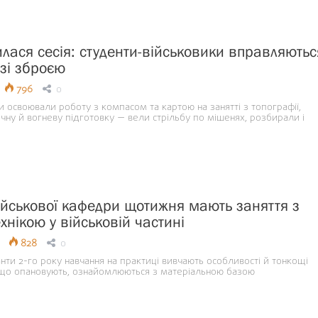
илася сесія: студенти-військовики вправляютьс
 зі зброєю
796
0
 освоювали роботу з компасом та картою на занятті з топографії,
ну й вогневу підготовку — вели стрільбу по мішенях, розбирали і
ійськової кафедри щотижня мають заняття з
хнікою у військовій частині
828
0
нти 2-го року навчання на практиці вивчають особливості й тонкощі
 що опановують, ознайомлюються з матеріальною базою