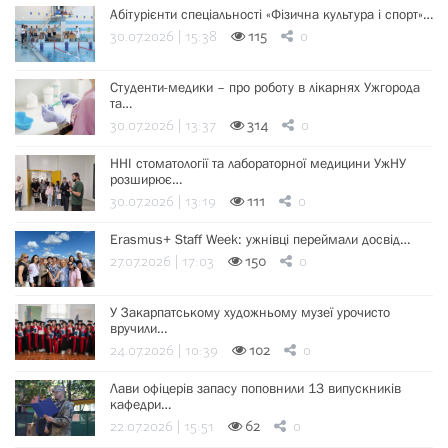
Абітурієнти спеціальності «Фізична культура і спорт»…
30.07.2026 | 15:38
115
0
Студенти-медики – про роботу в лікарнях Ужгорода
та…
30.07.2026 | 13:37
314
0
ННІ стоматології та лабораторної медицини УжНУ
розширює…
30.07.2026 | 13:19
111
0
Erasmus+ Staff Week: ужнівці переймали досвід…
27.07.2026 | 17:03
150
0
У Закарпатському художньому музеї урочисто
вручили…
24.07.2026 | 10:39
102
0
Лави офіцерів запасу поповнили 13 випускників
кафедри…
22.07.2026 | 15:51
62
0