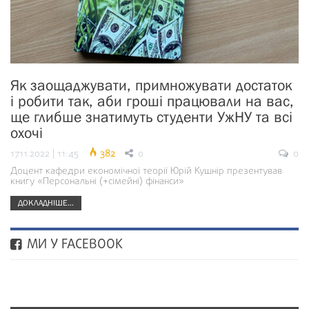
Як заощаджувати, примножувати достаток
і робити так, аби гроші працювали на вас,
ще глибше знатимуть студенти УжНУ та всі
охочі
17.11.2022 | 11:45
382
0
0
Доцент кафедри економічної теорії Юрій Кушнір презентував
книгу «Персональні (+сімейні) фінанси»
ДОКЛАДНІШЕ...
МИ У FACEBOOK