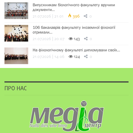
Випускникам біологічного факультету вручили
документи…
21.07.2026 | 21:01
396
0
106 бакалаврів факультету іноземної філології
отримали…
21.07.2026 | 20:07
143
0
На філологічному факультеті дипломували своїх…
21.07.2026 | 14:06
124
0
ПРО НАС