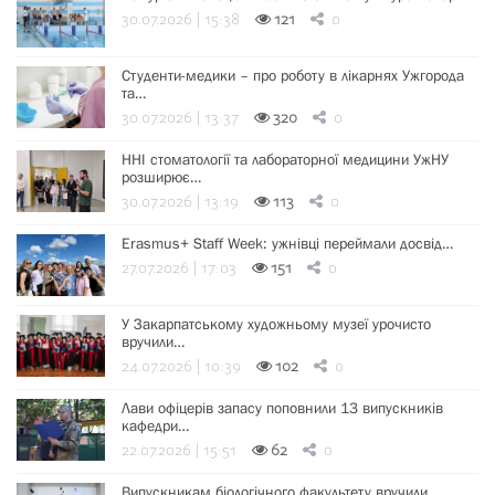
30.07.2026 | 15:38
121
0
Студенти-медики – про роботу в лікарнях Ужгорода
та…
30.07.2026 | 13:37
320
0
ННІ стоматології та лабораторної медицини УжНУ
розширює…
30.07.2026 | 13:19
113
0
Erasmus+ Staff Week: ужнівці переймали досвід…
27.07.2026 | 17:03
151
0
У Закарпатському художньому музеї урочисто
вручили…
24.07.2026 | 10:39
102
0
Лави офіцерів запасу поповнили 13 випускників
кафедри…
22.07.2026 | 15:51
62
0
Випускникам біологічного факультету вручили