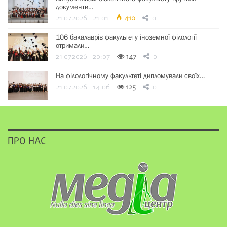
документи…
21.07.2026 | 21:01
410
0
106 бакалаврів факультету іноземної філології
отримали…
21.07.2026 | 20:07
147
0
На філологічному факультеті дипломували своїх…
21.07.2026 | 14:06
125
0
ПРО НАС