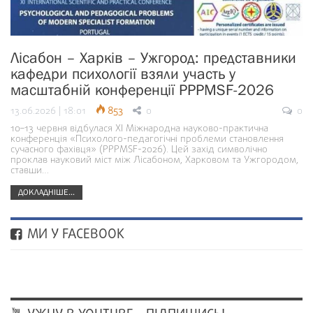
Лісабон – Харків – Ужгород: представники
кафедри психології взяли участь у
масштабній конференції PPPMSF-2026
13.06.2026 | 18:01
853
0
0
10–13 червня відбулася ХІ Міжнародна науково-практична
конференція «Психолого-педагогічні проблеми становлення
сучасного фахівця» (PPPMSF-2026). Цей захід символічно
проклав науковий міст між Лісабоном, Харковом та Ужгородом,
ставши…
ДОКЛАДНІШЕ...
МИ У FACEBOOK