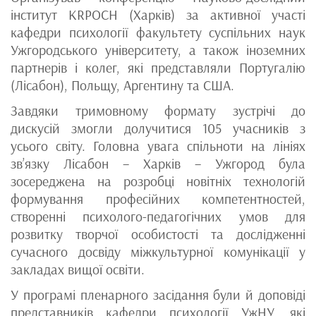
інститут KRPOCH (Харків) за активної участі
кафедри психології факультету суспільних наук
Ужгородського університету, а також іноземних
партнерів і колег, які представляли Португалію
(Лісабон), Польщу, Аргентину та США.
Завдяки тримовному формату зустрічі до
дискусій змогли долучитися 105 учасників з
усього світу. Головна увага спільноти на лініях
зв’язку Лісабон – Харків – Ужгород була
зосереджена на розробці новітніх технологій
формування професійних компетентностей,
створенні психолого-педагогічних умов для
розвитку творчої особистості та дослідженні
сучасного досвіду міжкультурної комунікації у
закладах вищої освіти.
У програмі пленарного засідання були й доповіді
представників кафедри психології УжНУ, які