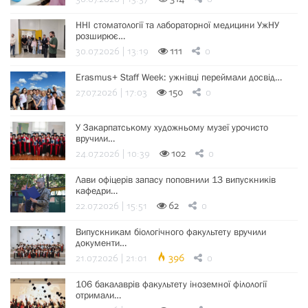
ННІ стоматології та лабораторної медицини УжНУ
розширює…
30.07.2026 | 13:19
111
0
Erasmus+ Staff Week: ужнівці переймали досвід…
27.07.2026 | 17:03
150
0
У Закарпатському художньому музеї урочисто
вручили…
24.07.2026 | 10:39
102
0
Лави офіцерів запасу поповнили 13 випускників
кафедри…
22.07.2026 | 15:51
62
0
Випускникам біологічного факультету вручили
документи…
21.07.2026 | 21:01
396
0
106 бакалаврів факультету іноземної філології
отримали…