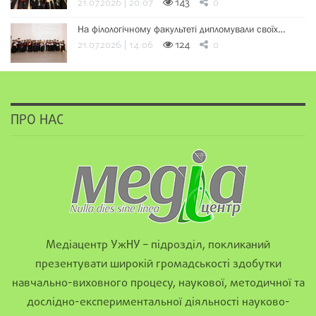
21.07.2026 | 20:07
143
0
На філологічному факультеті дипломували своїх…
21.07.2026 | 14:06
124
0
ПРО НАС
Медіацентр УжНУ – підрозділ, покликаний
презентувати широкій громадськості здобутки
навчально-виховного процесу, наукової, методичної та
дослідно-експериментальної діяльності науково-