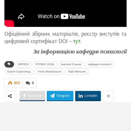
Офіційний збірник матеріалів, реєстр виступів та
цифровий сертифікат DOI –
тут
.
За інформацією кафедри психології
KRPOCH
PPPMSF-2026
Анатолій Стаднік
кафедра психології
Сергій Скрипинець
Уляна Михайлишин
Юрій Мельник
853
0
Facebook
Telegram
Linkedin