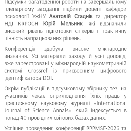
Підсумки багатоденної роботи на завершальному
пленарному засіданні підбили доцент кафедри
психології УжНУ
Анатолій Стаднік
та директор
НДІ KRPOCH
Юрій Мельник
, які відзначили
високий рівень підготовки спікерів і практичну
цінність напрацьованих рішень.
Конференція здобула високе міжнародне
визнання. Усі матеріали заходу й усні доповіді
вже зареєстровані у міжнародній наукометричній
системі Crossref із присвоєнням цифрового
ідентифікатора DOI.
Окрім публікації в підсумковому збірнику тез, на
учасників чекає оприлюднення їхніх праць у
престижному науковому журналі «International
Journal of Science Annals», який індексується в
понад 40 провідних світових базах даних.
Успішне проведення конференції PPPMSF-2026 та