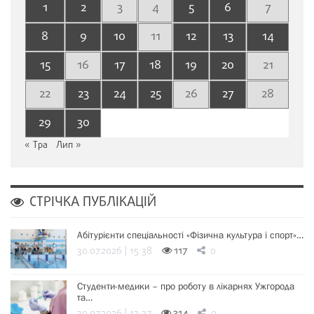
1
2
3
4
5
6
7
8
9
10
11
12
13
14
15
16
17
18
19
20
21
22
23
24
25
26
27
28
29
30
« Тра
Лип »
СТРІЧКА ПУБЛІКАЦІЙ
Абітурієнти спеціальності «Фізична культура і спорт»…
30.07.2026 | 15:38
117
0
Студенти-медики – про роботу в лікарнях Ужгорода
та…
30.07.2026 | 13:37
314
0