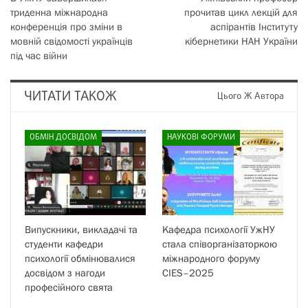
триденна міжнародна
прочитав цикл лекцій для
конференція про зміни в
аспірантів Інституту
мовній свідомості українців
кібернетики НАН України
під час війни
ЧИТАТИ ТАКОЖ
Цього Ж Автора
ОБМІН ДОСВІДОМ
НАУКОВІ ФОРУМИ
Випускники, викладачі та
Кафедра психології УжНУ
студенти кафедри
стала співорганізаторкою
психології обмінювалися
міжнародного форуму
досвідом з нагоди
CIES–2025
професійного свята