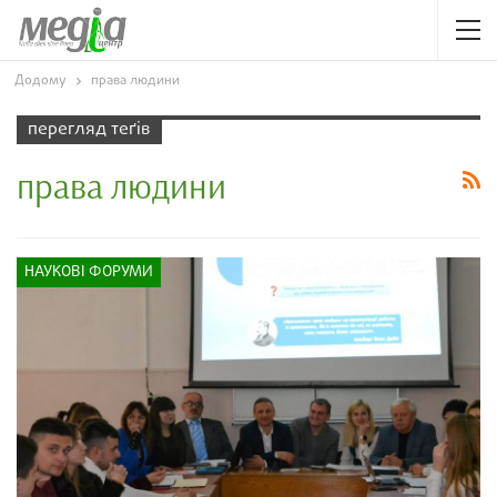
Додому
права людини
перегляд теґів
права людини
НАУКОВІ ФОРУМИ