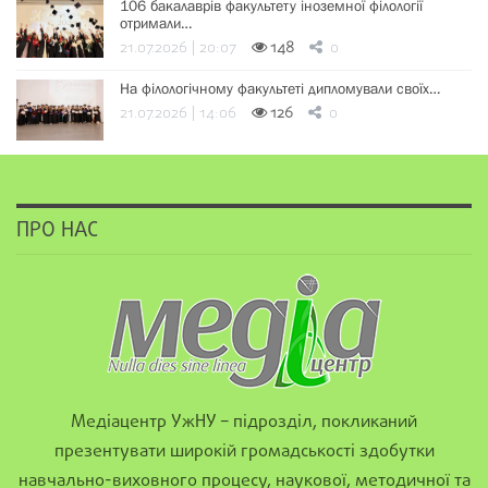
106 бакалаврів факультету іноземної філології
отримали…
21.07.2026 | 20:07
148
0
На філологічному факультеті дипломували своїх…
21.07.2026 | 14:06
126
0
ПРО НАС
Медіацентр УжНУ – підрозділ, покликаний
презентувати широкій громадськості здобутки
навчально-виховного процесу, наукової, методичної та