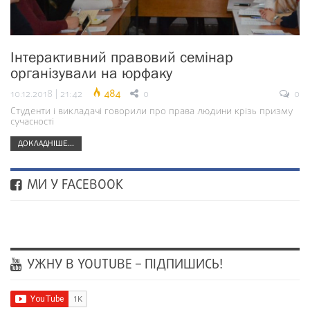
Інтерактивний правовий семінар
організували на юрфаку
10.12.2018 | 21:42
484
0
0
Студенти і викладачі говорили про права людини крізь призму
сучасності
ДОКЛАДНІШЕ...
МИ У FACEBOOK
УЖНУ В YOUTUBE – ПІДПИШИСЬ!