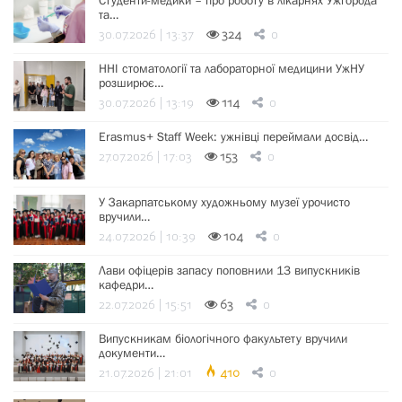
Студенти-медики – про роботу в лікарнях Ужгорода
та…
30.07.2026 | 13:37
324
0
ННІ стоматології та лабораторної медицини УжНУ
розширює…
30.07.2026 | 13:19
114
0
Erasmus+ Staff Week: ужнівці переймали досвід…
27.07.2026 | 17:03
153
0
У Закарпатському художньому музеї урочисто
вручили…
24.07.2026 | 10:39
104
0
Лави офіцерів запасу поповнили 13 випускників
кафедри…
22.07.2026 | 15:51
63
0
Випускникам біологічного факультету вручили
документи…
21.07.2026 | 21:01
410
0