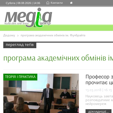
Контакти
Субота | 08.08.2026 | 14:06
Додому
програма академічних обмінів ім. Фулбрайта
перегляд теґів
програма академічних обмінів і
Професор з
ТЕОРІЯ І ПРАКТИКА
прочитає ц
13.03.2018 | 16:15
Науковець завіт
розповідатиме м
нейромереж
ДОКЛАДНІШЕ...