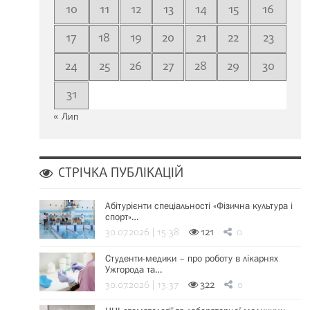
10
11
12
13
14
15
16
17
18
19
20
21
22
23
24
25
26
27
28
29
30
31
« Лип
СТРІЧКА ПУБЛІКАЦІЙ
Абітурієнти спеціальності «Фізична культура і
спорт»…
30.07.2026 | 15:38
121
0
Студенти-медики – про роботу в лікарнях
Ужгорода та…
30.07.2026 | 13:37
322
0