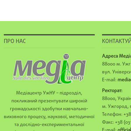
ПРО НАС
КОНТАКТУЙ
Адреса Меді
88000 м. Ужг
вул. Універси
E-mail:
media
Ректорат:
Медіацентр УжНУ – підрозділ,
88000, Україн
покликаний презентувати широкій
м. Ужгород, 
громадськості здобутки навчально-
Телефон: +38 
виховного процесу, наукової, методичної
Факс: +38 (03
та дослідно-експериментальної
E-mail:
offici