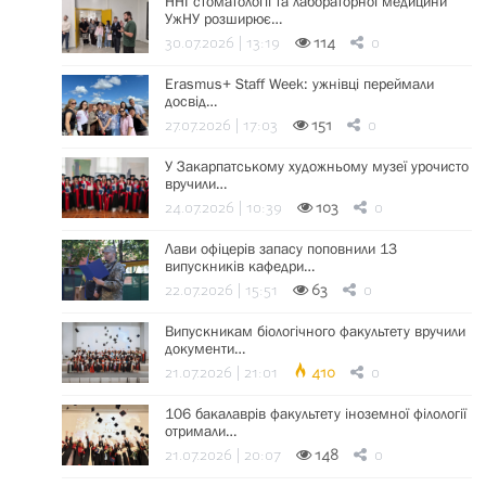
ННІ стоматології та лабораторної медицини
УжНУ розширює…
30.07.2026 | 13:19
114
0
Erasmus+ Staff Week: ужнівці переймали
досвід…
27.07.2026 | 17:03
151
0
У Закарпатському художньому музеї урочисто
вручили…
24.07.2026 | 10:39
103
0
Лави офіцерів запасу поповнили 13
випускників кафедри…
22.07.2026 | 15:51
63
0
Випускникам біологічного факультету вручили
документи…
21.07.2026 | 21:01
410
0
106 бакалаврів факультету іноземної філології
отримали…
21.07.2026 | 20:07
148
0