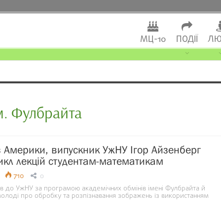
МЦ-10
ПОДІЇ
ЛЮ
м. Фулбрайта
 Америки, випускник УжНУ Ігор Айзенберг
икл лекцій студентам-математикам
710
0
ав до УжНУ за програмою академiчних обмiнiв iменi Фулбрайта й
олоді про обробку та розпізнавання зображень із використанням