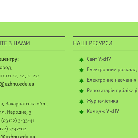
ТЕ З НАМИ
НАШІ РЕСУРСИ
ацентру:
Сайт УжНУ
ород,
Електронний розклад
тетська, 14, к. 231
Електронне навчання
@uzhnu.edu.ua
Репозитарій публікаці
Журналістика
а, Закарпатська обл.,
Коледж УжНУ
пл. Народна, 3
(03122) 3-33-41
122) 3-42-02
al@uzhnu.edu.ua