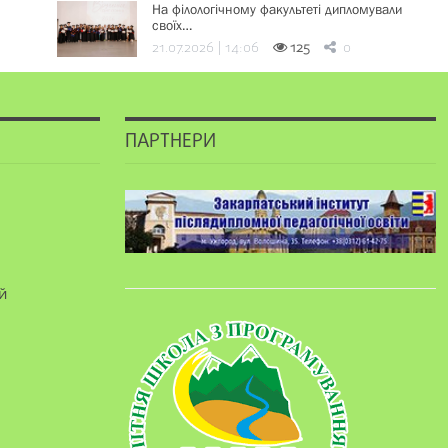
На філологічному факультеті дипломували
своїх…
21.07.2026 | 14:06
125
0
ПАРТНЕРИ
й