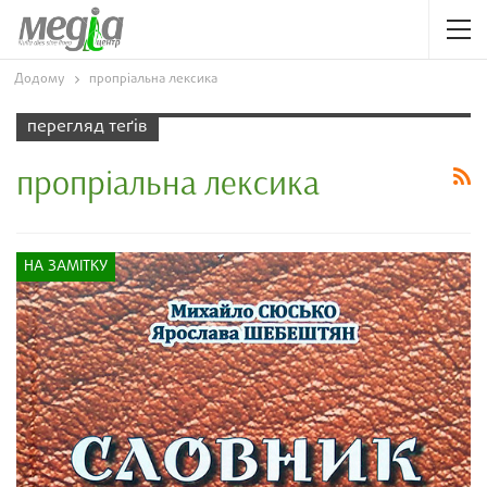
Додому
пропріальна лексика
перегляд теґів
пропріальна лексика
НА ЗАМІТКУ