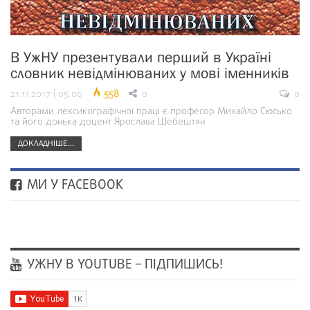
В УжНУ презентували перший в Україні
словник невідмінюваних у мові іменників
21.11.2017 | 05:00
558
0
0
Авторами лексикографічної праці є професор Михайло Сюсько
та його донька доцент Ярослава Шебештян
ДОКЛАДНІШЕ...
МИ У FACEBOOK
УЖНУ В YOUTUBE – ПІДПИШИСЬ!