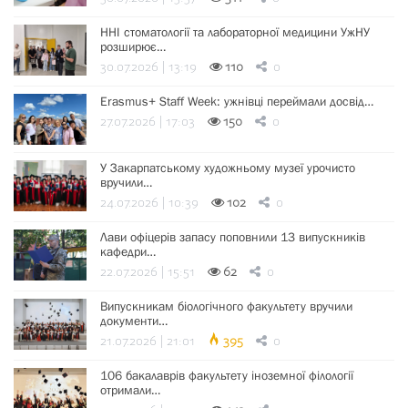
ННІ стоматології та лабораторної медицини УжНУ
розширює…
30.07.2026 | 13:19
110
0
Erasmus+ Staff Week: ужнівці переймали досвід…
27.07.2026 | 17:03
150
0
У Закарпатському художньому музеї урочисто
вручили…
24.07.2026 | 10:39
102
0
Лави офіцерів запасу поповнили 13 випускників
кафедри…
22.07.2026 | 15:51
62
0
Випускникам біологічного факультету вручили
документи…
21.07.2026 | 21:01
395
0
106 бакалаврів факультету іноземної філології
отримали…