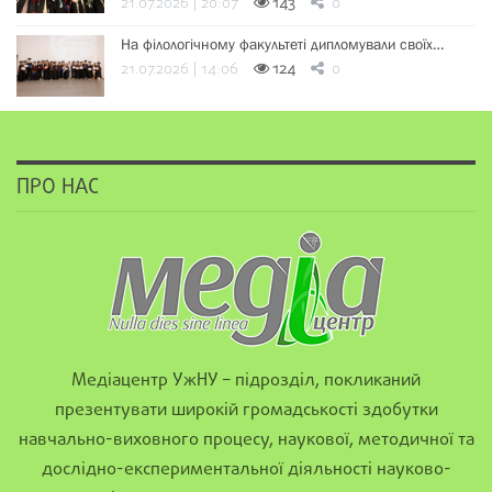
21.07.2026 | 20:07
143
0
На філологічному факультеті дипломували своїх…
21.07.2026 | 14:06
124
0
ПРО НАС
Медіацентр УжНУ – підрозділ, покликаний
презентувати широкій громадськості здобутки
навчально-виховного процесу, наукової, методичної та
дослідно-експериментальної діяльності науково-