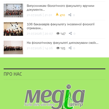
Випускникам біологічного факультету вручили
документи…
21.07.2026 | 21:01
410
0
106 бакалаврів факультету іноземної філології
отримали…
21.07.2026 | 20:07
147
0
На філологічному факультеті дипломували своїх…
21.07.2026 | 14:06
125
0
ПРО НАС