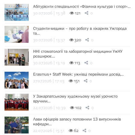
Абітурієнти спеціальності «Фізична культура і спорт»…
30.07.2026 | 15:38
121
0
Студенти-медики – про роботу в лікарнях Ужгорода
та…
30.07.2026 | 13:37
320
0
ННІ стоматології та лабораторної медицини УжНУ
розширює…
30.07.2026 | 13:19
113
0
Erasmus+ Staff Week: ужнівці переймали досвід…
27.07.2026 | 17:03
151
0
У Закарпатському художньому музеї урочисто
вручили…
24.07.2026 | 10:39
102
0
Лави офіцерів запасу поповнили 13 випускників
кафедри…
22.07.2026 | 15:51
62
0