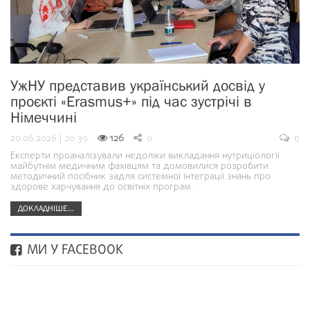
УжНУ представив український досвід у
проєкті «Erasmus+» під час зустрічі в
Німеччині
20.06.2026 | 20:39
126
0
0
Експерти проаналізували недоліки викладання нутриціології
майбутнім медичним фахівцям та домовилися розробити
методичний посібник задля системної інтеграції знань про
здорове харчування до освітніх програм.
ДОКЛАДНІШЕ...
МИ У FACEBOOK