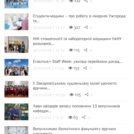
30.07.2026 | 15:38
122
0
Студенти-медики – про роботу в лікарнях Ужгорода
та…
30.07.2026 | 13:37
327
0
ННІ стоматології та лабораторної медицини УжНУ
розширює…
30.07.2026 | 13:19
115
0
Erasmus+ Staff Week: ужнівці переймали досвід…
27.07.2026 | 17:03
153
0
У Закарпатському художньому музеї урочисто
вручили…
24.07.2026 | 10:39
105
0
Лави офіцерів запасу поповнили 13 випускників
кафедри…
22.07.2026 | 15:51
63
0
Випускникам біологічного факультету вручили
документи…