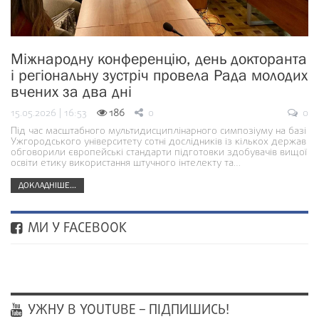
Міжнародну конференцію, день докторанта
і регіональну зустріч провела Рада молодих
вчених за два дні
15.05.2026 | 16:53
186
0
0
Під час масштабного мультидисциплінарного симпозіуму на базі
Ужгородського університету сотні дослідників із кількох держав
обговорили європейські стандарти підготовки здобувачів вищої
освіти етику використання штучного інтелекту та…
ДОКЛАДНІШЕ...
МИ У FACEBOOK
УЖНУ В YOUTUBE – ПІДПИШИСЬ!