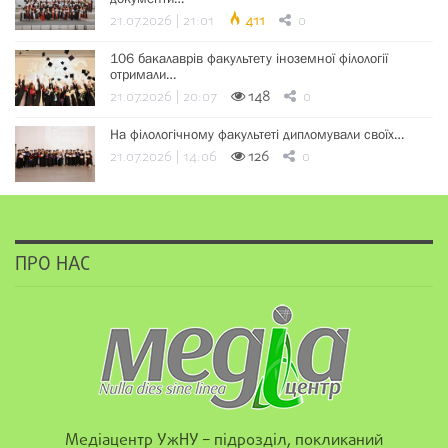
21.07.2026 | 21:01
411
0
106 бакалаврів факультету іноземної філології
отримали…
21.07.2026 | 20:07
148
0
На філологічному факультеті дипломували своїх…
21.07.2026 | 14:06
126
0
ПРО НАС
Медіацентр УжНУ – підрозділ, покликаний