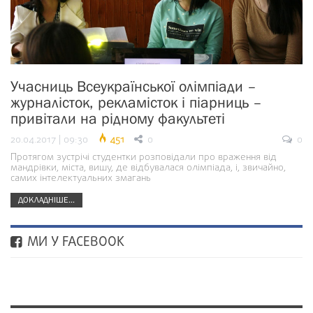
Учасниць Всеукраїнської олімпіади –
журналісток, рекламісток і піарниць –
привітали на рідному факультеті
20.04.2017 | 09:30
451
0
0
Протягом зустрічі студентки розповідали про враження від
мандрівки, міста, вишу, де відбувалася олімпіада, і, звичайно,
самих інтелектуальних змагань
ДОКЛАДНІШЕ...
МИ У FACEBOOK