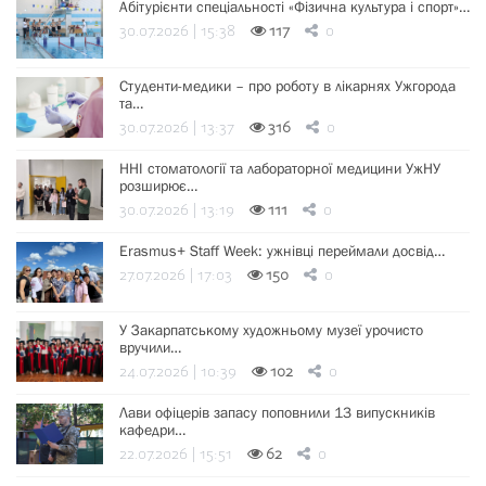
Абітурієнти спеціальності «Фізична культура і спорт»…
30.07.2026 | 15:38
117
0
Студенти-медики – про роботу в лікарнях Ужгорода
та…
30.07.2026 | 13:37
316
0
ННІ стоматології та лабораторної медицини УжНУ
розширює…
30.07.2026 | 13:19
111
0
Erasmus+ Staff Week: ужнівці переймали досвід…
27.07.2026 | 17:03
150
0
У Закарпатському художньому музеї урочисто
вручили…
24.07.2026 | 10:39
102
0
Лави офіцерів запасу поповнили 13 випускників
кафедри…
22.07.2026 | 15:51
62
0