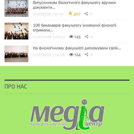
Випускникам біологічного факультету вручили
документи…
21.07.2026 | 21:01
407
0
106 бакалаврів факультету іноземної філології
отримали…
21.07.2026 | 20:07
143
0
На філологічному факультеті дипломували своїх…
21.07.2026 | 14:06
124
0
ПРО НАС