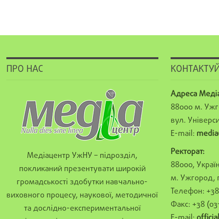
ПРО НАС
КОНТАКТУЙ
Адреса Меді
88000 м. Ужг
вул. Універси
E-mail:
media
Ректорат:
Медіацентр УжНУ – підрозділ,
88000, Україн
покликаний презентувати широкій
м. Ужгород, 
громадськості здобутки навчально-
Телефон: +38 
виховного процесу, наукової, методичної
Факс: +38 (03
та дослідно-експериментальної
E-mail:
offici