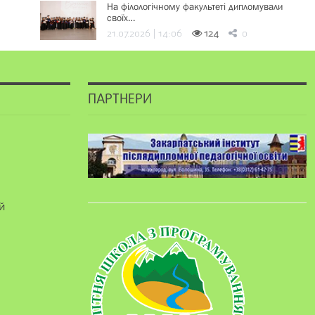
На філологічному факультеті дипломували
своїх…
21.07.2026 | 14:06
124
0
ПАРТНЕРИ
й