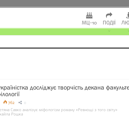
МЦ-10
ПОДІЇ
ЛЮ
країністка досліджує творчість декана факульт
ілології
762
0
тяна Савко аналізує міфологізм роману «Ревнощі з того світу»
хайла Рошка