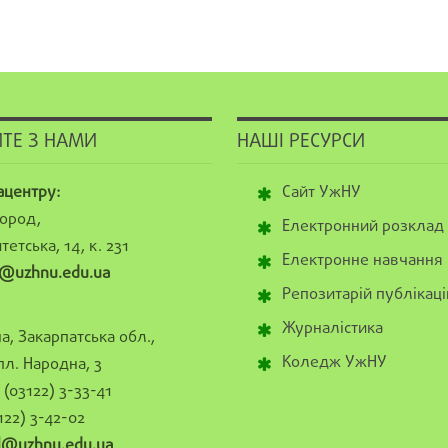
ТЕ З НАМИ
НАШІ РЕСУРСИ
ацентру:
Сайт УжНУ
ород,
Електронний розклад
тетська, 14, к. 231
Електронне навчання
@uzhnu.edu.ua
Репозитарій публікаці
Журналістика
а, Закарпатська обл.,
Коледж УжНУ
пл. Народна, 3
(03122) 3-33-41
122) 3-42-02
al@uzhnu.edu.ua