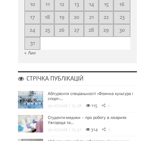
10
11
12
13
14
15
16
17
18
19
20
21
22
23
24
25
26
27
28
29
30
31
« Лип
СТРІЧКА ПУБЛІКАЦІЙ
Абітурієнти спеціальності «Фізична культура і
спорт»…
30.07.2026 | 15:38
115
0
Студенти-медики – про роботу в лікарнях
Ужгорода та…
30.07.2026 | 13:37
314
0