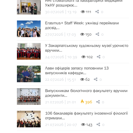
ННІ стоматології та лабораторної медицини
УжНУ розширює…
30.07.2026 | 13:19
111
0
Erasmus+ Staff Week: ужнівці переймали
досвід…
27.07.2026 | 17:03
150
0
У Закарпатському художньому музеї урочисто
вручили…
24.07.2026 | 10:39
102
0
Лави офіцерів запасу поповнили 13
випускників кафедри…
22.07.2026 | 15:51
62
0
Випускникам біологічного факультету вручили
документи…
21.07.2026 | 21:01
396
0
106 бакалаврів факультету іноземної філології
отримали…
21.07.2026 | 20:07
143
0