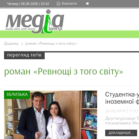
Контакти
Четвер | 06.08.2026 | 23:42
Додому
роман «Ревнощі з того світу»
перегляд теґів
роман «Ревнощі з того світу»
Студентка-у
ЗБЛИЗЬКА
іноземної ф
30.05.2019 | 11:27
Другокурсниця Те
письменника Ми
ДОКЛАДНІШЕ...