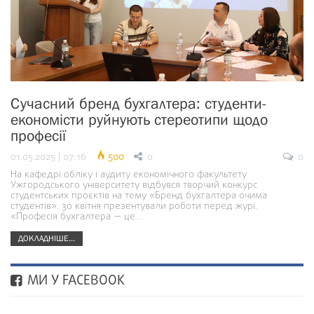
Сучасний бренд бухгалтера: студенти-
економісти руйнують стереотипи щодо
професії
01.05.2025 | 07:16
500
0
0
На кафедрі обліку і аудиту економічного факультету
Ужгородського університету відбувся творчий конкурс
студентських проєктів на тему «Бренд бухгалтера очима
студентів». 30 квітня презентували роботи перед журі.
«Професія бухгалтера — це…
ДОКЛАДНІШЕ...
МИ У FACEBOOK