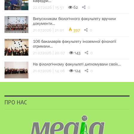
кафедри…
22.07.2026 | 15:51
62
0
Випускникам біологічного факультету вручили
документи…
21.07.2026 | 21:01
397
0
106 бакалаврів факультету іноземної філології
отримали…
21.07.2026 | 20:07
143
0
На філологічному факультеті дипломували своїх…
21.07.2026 | 14:06
124
0
ПРО НАС