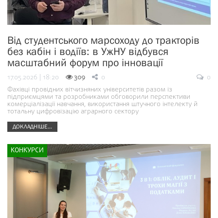
Від студентського марсоходу до тракторів
без кабін і водіїв: в УжНУ відбувся
масштабний форум про інновації
17.05.2026 | 18:20
309
0
0
Фахівці провідних вітчизняних університетів разом із
підприємцями та розробниками обговорили перспективи
комерціалізації навчання, використання штучного інтелекту й
тотальну цифровізацію аграрного сектору
ДОКЛАДНІШЕ...
КОНКУРСИ