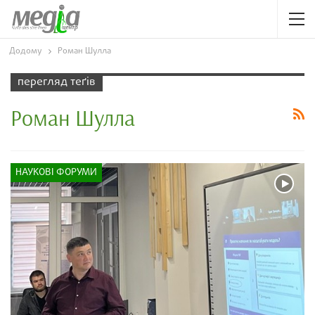
Додому
Роман Шулла
перегляд теґів
Роман Шулла
НАУКОВІ ФОРУМИ