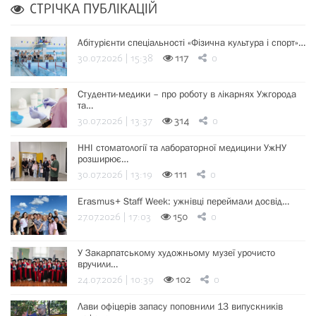
СТРІЧКА ПУБЛІКАЦІЙ
Абітурієнти спеціальності «Фізична культура і спорт»…
30.07.2026 | 15:38
117
0
Студенти-медики – про роботу в лікарнях Ужгорода
та…
30.07.2026 | 13:37
314
0
ННІ стоматології та лабораторної медицини УжНУ
розширює…
30.07.2026 | 13:19
111
0
Erasmus+ Staff Week: ужнівці переймали досвід…
27.07.2026 | 17:03
150
0
У Закарпатському художньому музеї урочисто
вручили…
24.07.2026 | 10:39
102
0
Лави офіцерів запасу поповнили 13 випускників