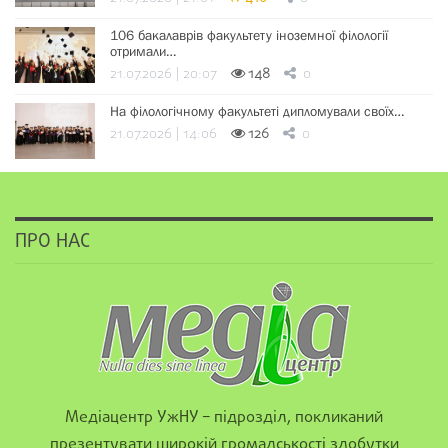
106 бакалаврів факультету іноземної філології
отримали…
21.07.2026 | 20:07
148
0
На філологічному факультеті дипломували своїх…
21.07.2026 | 14:06
126
0
ПРО НАС
Медіацентр УжНУ – підрозділ, покликаний
презентувати широкій громадськості здобутки