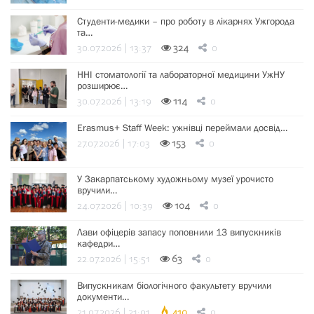
Студенти-медики – про роботу в лікарнях Ужгорода
та…
30.07.2026 | 13:37
324
0
ННІ стоматології та лабораторної медицини УжНУ
розширює…
30.07.2026 | 13:19
114
0
Erasmus+ Staff Week: ужнівці переймали досвід…
27.07.2026 | 17:03
153
0
У Закарпатському художньому музеї урочисто
вручили…
24.07.2026 | 10:39
104
0
Лави офіцерів запасу поповнили 13 випускників
кафедри…
22.07.2026 | 15:51
63
0
Випускникам біологічного факультету вручили
документи…
21.07.2026 | 21:01
410
0