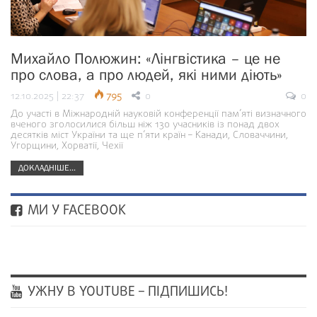
Михайло Полюжин: «Лінгвістика – це не
про слова, а про людей, які ними діють»
12.10.2025 | 22:37
795
0
0
До участі в Міжнародній науковій конференції пам’яті визначного
вченого зголосилися більш ніж 130 учасників із понад двох
десятків міст України та ще п’яти країн – Канади, Словаччини,
Угорщини, Хорватії, Чехії
ДОКЛАДНІШЕ...
МИ У FACEBOOK
УЖНУ В YOUTUBE – ПІДПИШИСЬ!