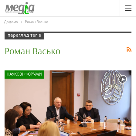
Додому
Роман Васько
перегляд теґів
Роман Васько
НАУКОВІ ФОРУМИ