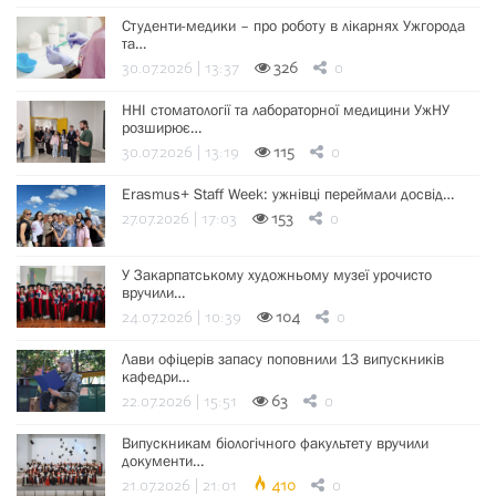
Студенти-медики – про роботу в лікарнях Ужгорода
та…
30.07.2026 | 13:37
326
0
ННІ стоматології та лабораторної медицини УжНУ
розширює…
30.07.2026 | 13:19
115
0
Erasmus+ Staff Week: ужнівці переймали досвід…
27.07.2026 | 17:03
153
0
У Закарпатському художньому музеї урочисто
вручили…
24.07.2026 | 10:39
104
0
Лави офіцерів запасу поповнили 13 випускників
кафедри…
22.07.2026 | 15:51
63
0
Випускникам біологічного факультету вручили
документи…
21.07.2026 | 21:01
410
0