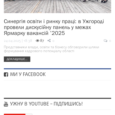
Синергія освіти і ринку праці: в Ужгороді
провели дискусійну панель у межах
Ярмарку вакансій ’2025
24.04.2025 | 18:38
87
0
0
Представники влади, освіти та бізнесу обговорили шляхи
формування кадрового потенціалу області
ДОКЛАДНІШЕ...
МИ У FACEBOOK
УЖНУ В YOUTUBE – ПІДПИШИСЬ!