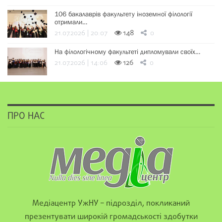
106 бакалаврів факультету іноземної філології
отримали…
21.07.2026 | 20:07
148
0
На філологічному факультеті дипломували своїх…
21.07.2026 | 14:06
126
0
ПРО НАС
Медіацентр УжНУ – підрозділ, покликаний
презентувати широкій громадськості здобутки