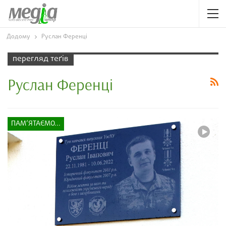
Додому
Руслан Ференці
перегляд теґів
Руслан Ференці
ПАМ’ЯТАЄМО...