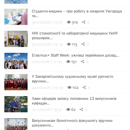
Студенти-медики – про роботу в лікарнях Ужгорода
та…
30.07.2026 | 13:37
319
0
ННІ стоматології та лабораторної медицини УжНУ
розширює…
30.07.2026 | 13:19
113
0
Erasmus+ Staff Week: ужнівці переймали досвід…
27.07.2026 | 17:03
151
0
У Закарпатському художньому музеї урочисто
вручили…
24.07.2026 | 10:39
102
0
Лави офіцерів запасу поповнили 13 випускників
кафедри…
22.07.2026 | 15:51
62
0
Випускникам біологічного факультету вручили
документи…