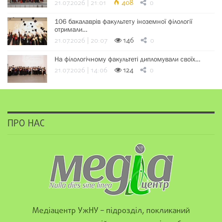
21.07.2026 | 21:01
408
0
106 бакалаврів факультету іноземної філології
отримали…
21.07.2026 | 20:07
146
0
На філологічному факультеті дипломували своїх…
21.07.2026 | 14:06
124
0
ПРО НАС
Медіацентр УжНУ – підрозділ, покликаний