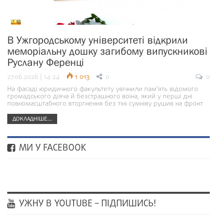
В Ужгородському університеті відкрили
меморіальну дошку загибому випускникові
Руслану Ференці
27.06.2026 | 14:24
1 013
0
0
На фасаді юридичного факультету увічнили пам'ять відомого
громадського діяча й безстрашного воїна, який у перші дні
повномасштабного вторгнення без тіні сумніву рушив на фронт
ДОКЛАДНІШЕ...
МИ У FACEBOOK
УЖНУ В YOUTUBE – ПІДПИШИСЬ!