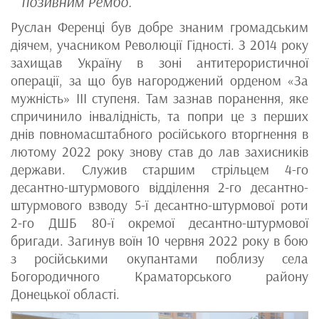
позивним Рембо.
Руслан Ференці був добре знаним громадським
діячем, учасником Революції Гідності. З 2014 року
захищав Україну в зоні антитерористичної
операції, за що був нагороджений орденом «За
мужність» III ступеня. Там зазнав поранення, яке
спричинило інвалідність, та попри це з перших
днів повномасштабного російського вторгнення в
лютому 2022 року знову став до лав захисників
держави. Служив старшим стрільцем 4-го
десантно-штурмового відділення 2-го десантно-
штурмового взводу 5-ї десантно-штурмової роти
2-го ДШБ 80-ї окремої десантно-штурмової
бригади. Загинув воїн 10 червня 2022 року в бою
з російськими окупантами поблизу села
Богородичного Краматорського району
Донецької області.