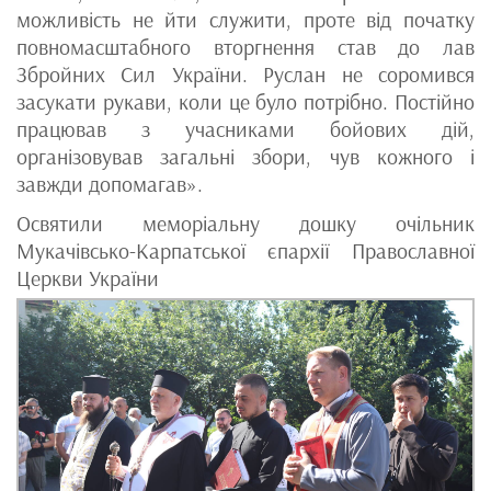
можливість не йти служити, проте від початку
повномасштабного вторгнення став до лав
Збройних Сил України. Руслан не соромився
засукати рукави, коли це було потрібно. Постійно
працював з учасниками бойових дій,
організовував загальні збори, чув кожного і
завжди допомагав».
Освятили меморіальну дошку очільник
Мукачівсько-Карпатської єпархії Православної
Церкви України