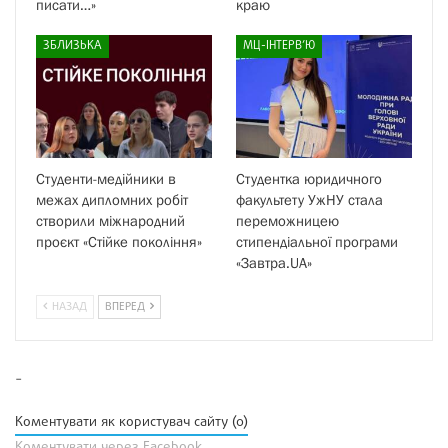
писати…»
краю
ЗБЛИЗЬКА
МЦ-ІНТЕРВ’Ю
Студенти-медійники в
Студентка юридичного
межах дипломних робіт
факультету УжНУ стала
створили міжнародний
переможницею
проєкт «Стійке покоління»
стипендіальної програми
«Завтра.UA»
НАЗАД
ВПЕРЕД
-
Коментувати як користувач сайту (0)
Коментувати через Facebook