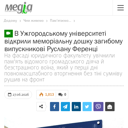
Додому
Чим живемо
Пам’ятаємо...
В Ужгородському університеті
відкрили меморіальну дошку загибому
випускникові Руслану Ференці
На фасаді юридичного факультету увічнили
пам'ять відомого громадського діяча й
безстрашного воїна, який у перші дні
повномасштабного вторгнення без тіні сумніву
рушив на фронт
27.06.2026
1,013
0