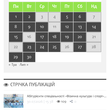
Пн
Вт
Ср
Чт
Пт
Сб
Нд
1
2
3
4
5
6
7
8
9
10
11
12
13
14
15
16
17
18
19
20
21
22
23
24
25
26
27
28
29
30
« Тра
Лип »
СТРІЧКА ПУБЛІКАЦІЙ
Абітурієнти спеціальності «Фізична культура і спорт»…
30.07.2026 | 15:38
109
0