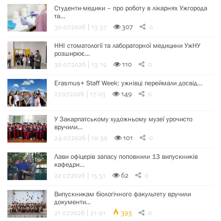
Студенти-медики – про роботу в лікарнях Ужгорода
та…
30.07.2026 | 13:37
307
0
ННІ стоматології та лабораторної медицини УжНУ
розширює…
30.07.2026 | 13:19
110
0
Erasmus+ Staff Week: ужнівці переймали досвід…
27.07.2026 | 17:03
149
0
У Закарпатському художньому музеї урочисто
вручили…
24.07.2026 | 10:39
101
0
Лави офіцерів запасу поповнили 13 випускників
кафедри…
22.07.2026 | 15:51
62
0
Випускникам біологічного факультету вручили
документи…
21.07.2026 | 21:01
393
0