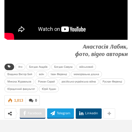
Анастасія Лабик,
фото, відео авторки
Ато
Богдан Андріїв
Богдан Савула
військовий
Владика Віктор Бей
воїн
Іван Ференці
меморіальна дошка
Микола Журавльов
Роман Сарай
російсько-українська війна
Руслан Ференці
Юридичний факультет
Юрій Худан
1,013
0
Facebook
Telegram
Linkedin