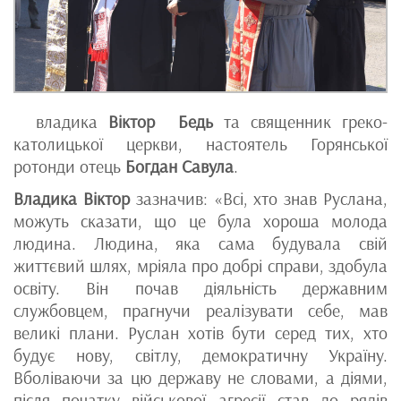
владика
Віктор Бедь
та священник греко-
католицької церкви, настоятель Горянської
ротонди отець
Богдан Савула
.
Владика Віктор
зазначив: «Всі, хто знав Руслана,
можуть сказати, що це була хороша молода
людина. Людина, яка сама будувала свій
життєвий шлях, мріяла про добрі справи, здобула
освіту. Він почав діяльність державним
службовцем, прагнучи реалізувати себе, мав
великі плани. Руслан хотів бути серед тих, хто
будує нову, світлу, демократичну Україну.
Вболіваючи за цю державу не словами, а діями,
після початку військової агресії став до рядів