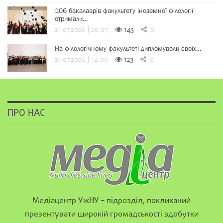
106 бакалаврів факультету іноземної філології
отримали…
21.07.2026 | 20:07
143
0
На філологічному факультеті дипломували своїх…
21.07.2026 | 14:06
123
0
ПРО НАС
Медіацентр УжНУ – підрозділ, покликаний
презентувати широкій громадськості здобутки