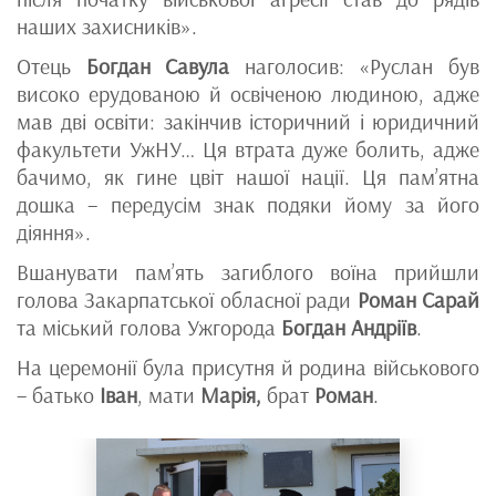
наших захисників».
Отець
Богдан Савула
наголосив: «Руслан був
високо ерудованою й освіченою людиною, адже
мав дві освіти: закінчив історичний і юридичний
факультети УжНУ… Ця втрата дуже болить, адже
бачимо, як гине цвіт нашої нації. Ця пам’ятна
дошка – передусім знак подяки йому за його
діяння».
Вшанувати пам’ять загиблого воїна прийшли
голова Закарпатської обласної ради
Роман Сарай
та міський голова Ужгорода
Богдан Андріїв
.
На церемонії була присутня й родина військового
– батько
Іван
, мати
Марія,
брат
Роман
.