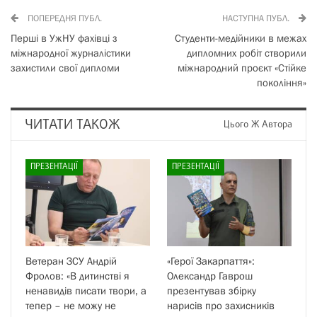
ПОПЕРЕДНЯ ПУБЛ.
НАСТУПНА ПУБЛ.
Перші в УжНУ фахівці з
Студенти-медійники в межах
міжнародної журналістики
дипломних робіт створили
захистили свої дипломи
міжнародний проєкт «Стійке
покоління»
ЧИТАТИ ТАКОЖ
Цього Ж Автора
ПРЕЗЕНТАЦІЇ
ПРЕЗЕНТАЦІЇ
Ветеран ЗСУ Андрій
«Герої Закарпаття»:
Фролов: «В дитинстві я
Олександр Гаврош
ненавидів писати твори, а
презентував збірку
тепер – не можу не
нарисів про захисників