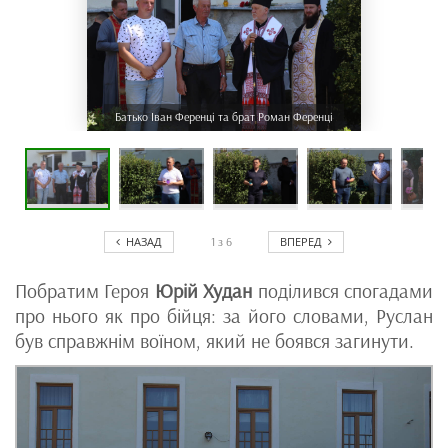
Батько Іван Ференці та брат Роман Ференці
НАЗАД
ВПЕРЕД
1
з
6
Побратим Героя
Юрій Худан
поділився спогадами
про нього як про бійця: за його словами, Руслан
був справжнім воїном, який не боявся загинути.