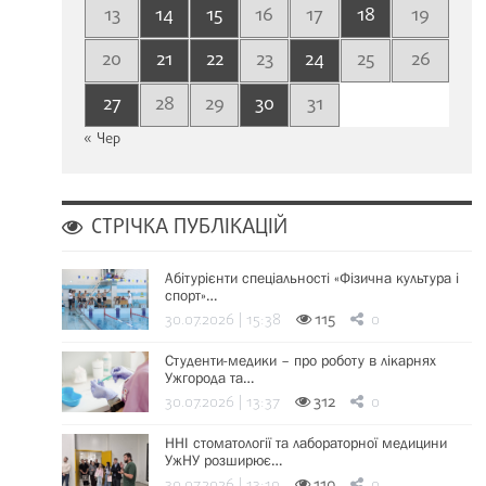
13
14
15
16
17
18
19
20
21
22
23
24
25
26
27
28
29
30
31
« Чер
СТРІЧКА ПУБЛІКАЦІЙ
Абітурієнти спеціальності «Фізична культура і
спорт»…
30.07.2026 | 15:38
115
0
Студенти-медики – про роботу в лікарнях
Ужгорода та…
30.07.2026 | 13:37
312
0
ННІ стоматології та лабораторної медицини
УжНУ розширює…
30.07.2026 | 13:19
110
0