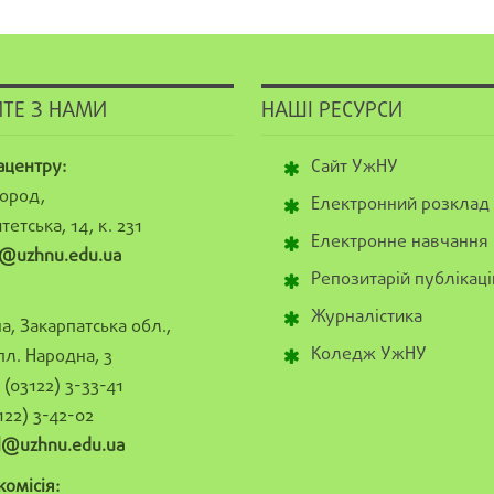
ТЕ З НАМИ
НАШІ РЕСУРСИ
ацентру:
Сайт УжНУ
ород,
Електронний розклад
тетська, 14, к. 231
Електронне навчання
@uzhnu.edu.ua
Репозитарій публікаці
Журналістика
а, Закарпатська обл.,
Коледж УжНУ
пл. Народна, 3
(03122) 3-33-41
122) 3-42-02
al@uzhnu.edu.ua
омісія: