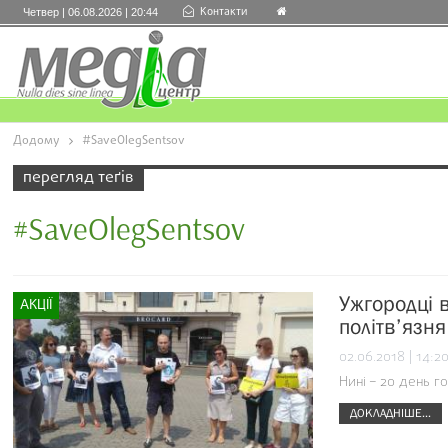
Контакти
Четвер | 06.08.2026 | 20:44
Додому
#SaveOlegSentsov
перегляд теґів
#SaveOlegSentsov
Ужгородці 
АКЦІЇ
політв’язн
02.06.2018 | 14:2
Нині – 20 день г
ДОКЛАДНІШЕ...