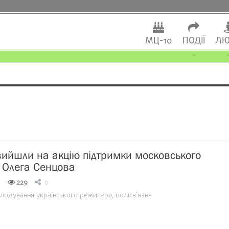
МЦ-10
ПОДІЇ
ЛЮ
вийшли на акцію підтримки московського
я Олега Сенцова
0
229
0
олодування українського режисера, політв’язня