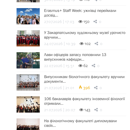
Erasmus+ Staff Week: ужнівці переймали
досвід…
27.07.2026 | 17:03
150
0
У Закарпатському художньому музеї урочисто
вручили…
24.07.2026 | 10:39
102
0
Лави офіцерів запасу поповнили 13
випускників кафедри…
22.07.2026 | 15:51
62
0
Випускникам біологічного факультету вручили
документи…
21.07.2026 | 21:01
396
0
106 бакалаврів факультету іноземної філології
отримали…
21.07.2026 | 20:07
143
0
На філологічному факультеті дипломували
своїх…