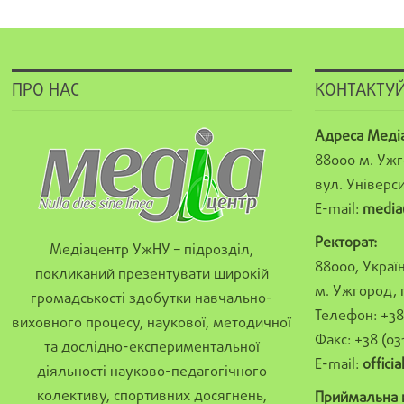
ПРО НАС
КОНТАКТУЙ
Адреса Меді
88000 м. Ужг
вул. Універси
E-mail:
media
Ректорат:
Медіацентр УжНУ – підрозділ,
88000, Україн
покликаний презентувати широкій
м. Ужгород, 
громадськості здобутки навчально-
Телефон: +38 
виховного процесу, наукової, методичної
Факс: +38 (03
та дослідно-експериментальної
E-mail:
offici
діяльності науково-педагогічного
колективу, спортивних досягнень,
Приймальна к