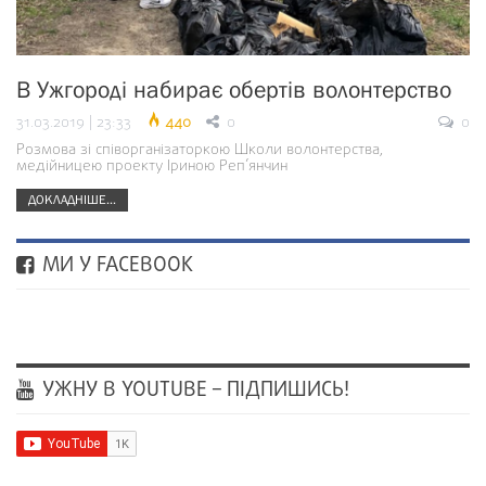
В Ужгороді набирає обертів волонтерство
31.03.2019 | 23:33
440
0
0
Розмова зі співорганізаторкою Школи волонтерства,
медійницею проекту Іриною Реп’янчин
ДОКЛАДНІШЕ...
МИ У FACEBOOK
УЖНУ В YOUTUBE – ПІДПИШИСЬ!