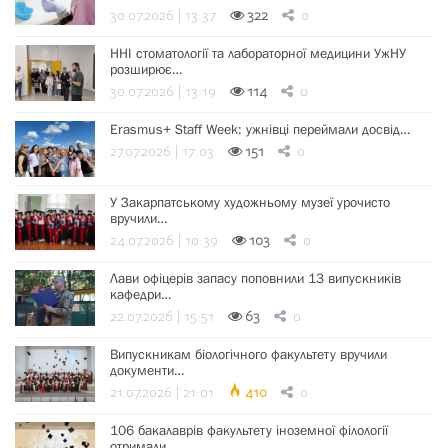
30.07.2026 | 13:37
322
0
ННІ стоматології та лабораторної медицини УжНУ
розширює…
30.07.2026 | 13:19
114
0
Erasmus+ Staff Week: ужнівці переймали досвід…
27.07.2026 | 17:03
151
0
У Закарпатському художньому музеї урочисто
вручили…
24.07.2026 | 10:39
103
0
Лави офіцерів запасу поповнили 13 випускників
кафедри…
22.07.2026 | 15:51
63
0
Випускникам біологічного факультету вручили
документи…
21.07.2026 | 21:01
410
0
106 бакалаврів факультету іноземної філології
отримали…