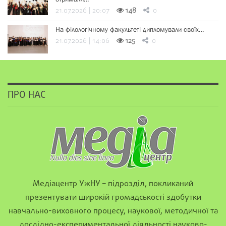
21.07.2026 | 20:07
148
0
На філологічному факультеті дипломували своїх…
21.07.2026 | 14:06
125
0
ПРО НАС
Медіацентр УжНУ – підрозділ, покликаний
презентувати широкій громадськості здобутки
навчально-виховного процесу, наукової, методичної та
дослідно-експериментальної діяльності науково-