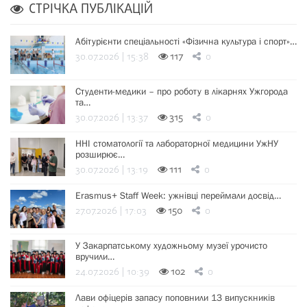
СТРІЧКА ПУБЛІКАЦІЙ
Абітурієнти спеціальності «Фізична культура і спорт»…
30.07.2026 | 15:38
117
0
Студенти-медики – про роботу в лікарнях Ужгорода
та…
30.07.2026 | 13:37
315
0
ННІ стоматології та лабораторної медицини УжНУ
розширює…
30.07.2026 | 13:19
111
0
Erasmus+ Staff Week: ужнівці переймали досвід…
27.07.2026 | 17:03
150
0
У Закарпатському художньому музеї урочисто
вручили…
24.07.2026 | 10:39
102
0
Лави офіцерів запасу поповнили 13 випускників