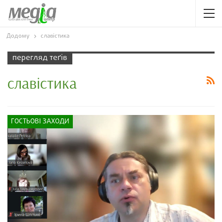
Додому
славістика
перегляд теґів
славістика
ГОСТЬОВІ ЗАХОДИ