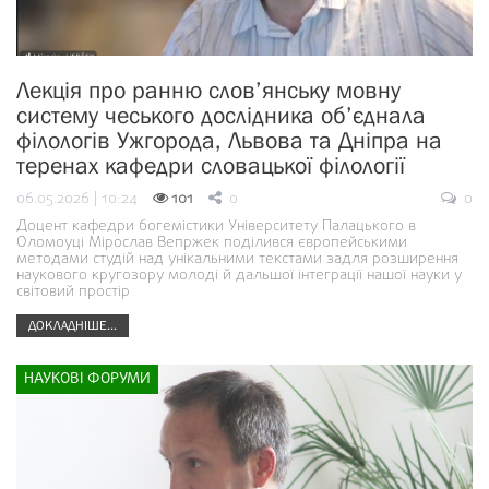
Лекція про ранню слов’янську мовну
систему чеського дослідника об’єднала
філологів Ужгорода, Львова та Дніпра на
теренах кафедри словацької філології
06.05.2026 | 10:24
101
0
0
Доцент кафедри богемістики Університету Палацького в
Оломоуці Мірослав Вепржек поділився європейськими
методами студій над унікальними текстами задля розширення
наукового кругозору молоді й дальшої інтеграції нашої науки у
світовий простір
ДОКЛАДНІШЕ...
НАУКОВІ ФОРУМИ