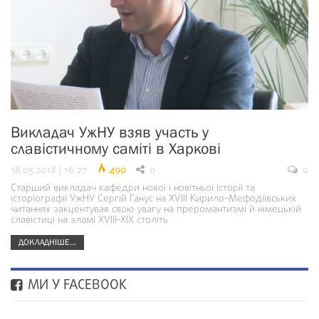
Викладач УжНУ взяв участь у
славістичному саміті в Харкові
18.05.2018 | 16:27
490
0
0
Старший викладач кафедри нової і новітньої історії та
історіографії УжНУ Сергій Ганус на XVIII Кирило-Мефодіївських
читаннях закцентував свою увагу на преромантизмі й німецькій
славістиці на зламі XVIII–XIX століть
ДОКЛАДНІШЕ...
МИ У FACEBOOK