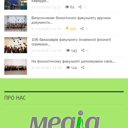
кафедри…
22.07.2026 | 15:51
62
0
Випускникам біологічного факультету вручили
документи…
21.07.2026 | 21:01
397
0
106 бакалаврів факультету іноземної філології
отримали…
21.07.2026 | 20:07
143
0
На філологічному факультеті дипломували своїх…
21.07.2026 | 14:06
124
0
ПРО НАС