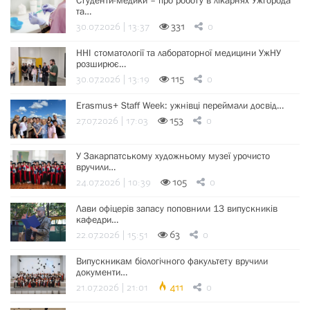
Студенти-медики – про роботу в лікарнях Ужгорода
та…
30.07.2026 | 13:37
331
0
ННІ стоматології та лабораторної медицини УжНУ
розширює…
30.07.2026 | 13:19
115
0
Erasmus+ Staff Week: ужнівці переймали досвід…
27.07.2026 | 17:03
153
0
У Закарпатському художньому музеї урочисто
вручили…
24.07.2026 | 10:39
105
0
Лави офіцерів запасу поповнили 13 випускників
кафедри…
22.07.2026 | 15:51
63
0
Випускникам біологічного факультету вручили
документи…
21.07.2026 | 21:01
411
0