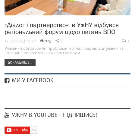
«Діалог і партнерство»: в УжНУ відбувся
регіональний форум щодо питань ВПО
13.07.2025 | 14:32
125
0
0
Учасники обговорили проблеми житла, працевлаштування та
інтеграції переселенців у нові громади
ДОКЛАДНІШЕ...
МИ У FACEBOOK
УЖНУ В YOUTUBE – ПІДПИШИСЬ!