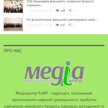
106 бакалаврів факультету іноземної філології
отримали…
21.07.2026 | 20:07
148
0
На філологічному факультеті дипломували своїх…
21.07.2026 | 14:06
126
0
ПРО НАС
Медіацентр УжНУ – підрозділ, покликаний
презентувати широкій громадськості здобутки
навчально-виховного процесу, наукової, методичної та